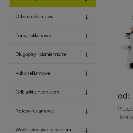
Odzież reklamowa
Torby reklamowe
Długopisy i piśmiennicze
Kubki reklamowe
Odblaski z nadrukiem
od: 
Plusz
Notesy reklamowe
brelo
Worki i plecaki z nadrukiem