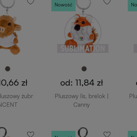
Nowość
No
10,66 zł
od: 11,84 zł
luszowy żubr
Pluszowy lis, brelok |
Pl
NCENT
Canny