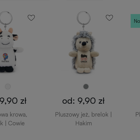
No
9,90 zł
od: 9,90 zł
owa krowa,
Pluszowy jeż, brelok |
P
k | Cowie
Hakim