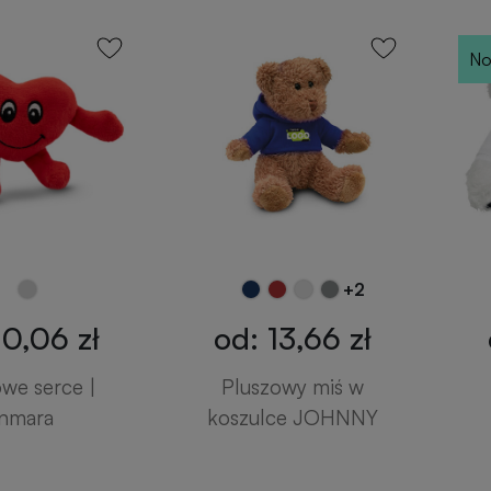
No
+2
10,06 zł
od: 13,66 zł
we serce |
Pluszowy miś w
nmara
koszulce JOHNNY