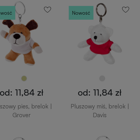
wość
Nowość
od: 11,84 zł
od: 11,84 zł
szowy pies, brelok |
Pluszowy miś, brelok |
Grover
Davis