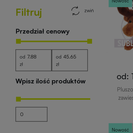
Nowość
Filtruj
zwiń
Przedział cenowy
od
od
zł
zł
od: 
Wpisz ilość produktów
Pluszo
zawie
Nowość