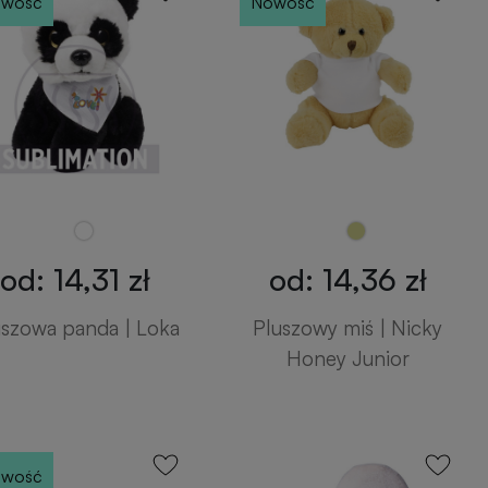
wość
Nowość
od: 14,31 zł
od: 14,36 zł
uszowa panda | Loka
Pluszowy miś | Nicky
Honey Junior
wość