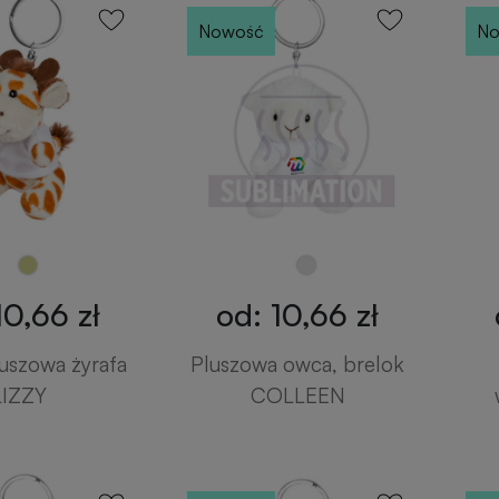
Nowość
No
10,66 zł
od: 10,66 zł
uszowa żyrafa
Pluszowa owca, brelok
LIZZY
COLLEEN