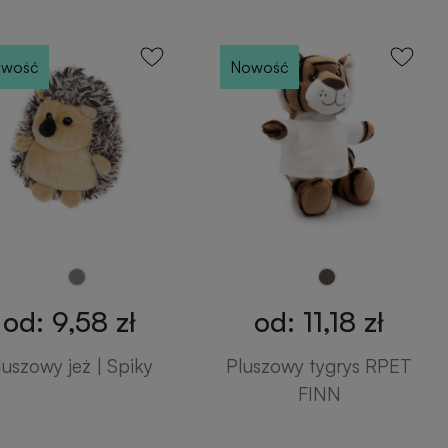
wość
Nowość
od: 9,58 zł
od: 11,18 zł
luszowy jeż | Spiky
Pluszowy tygrys RPET
FINN