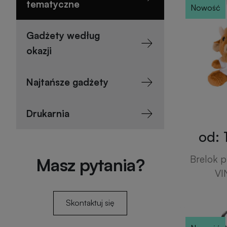
tematyczne
Nowość
Gadżety według
okazji
Najtańsze gadżety
Drukarnia
od: 
Brelok p
Masz pytania?
VI
Skontaktuj się