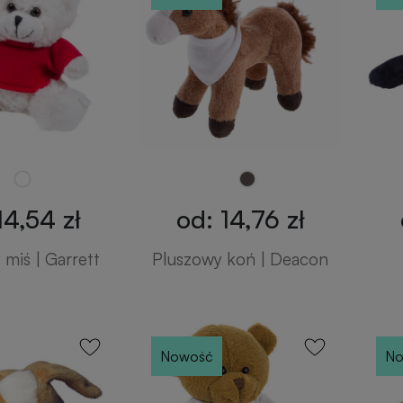
14,54 zł
od: 14,76 zł
miś | Garrett
Pluszowy koń | Deacon
Nowość
No