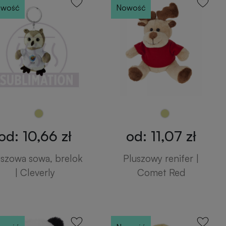
wość
Nowość
od: 10,66 zł
od: 11,07 zł
uszowa sowa, brelok
Pluszowy renifer |
| Cleverly
Comet Red