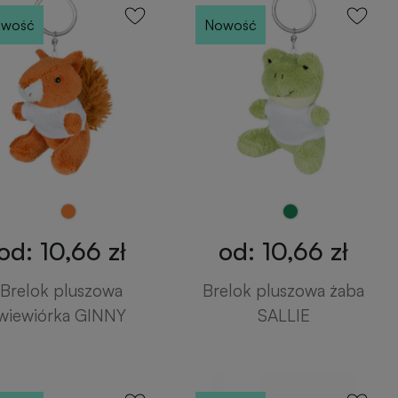
wość
Nowość
od: 10,66 zł
od: 10,66 zł
Brelok pluszowa
Brelok pluszowa żaba
wiewiórka GINNY
SALLIE