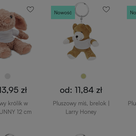
Nowość
No
13,95 zł
od: 11,84 zł
wy królik w
Pluszowy miś, brelok |
Plu
BUNNY 12 cm
Larry Honey