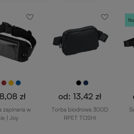
No
8,08 zł
od: 13,42 zł
a zapinana w
Torba biodrowa 300D
S
ie | Joy
RPET TOSHI