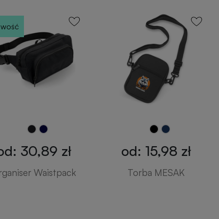
wość
od: 30,89 zł
od: 15,98 zł
rganiser Waistpack
Torba MESAK