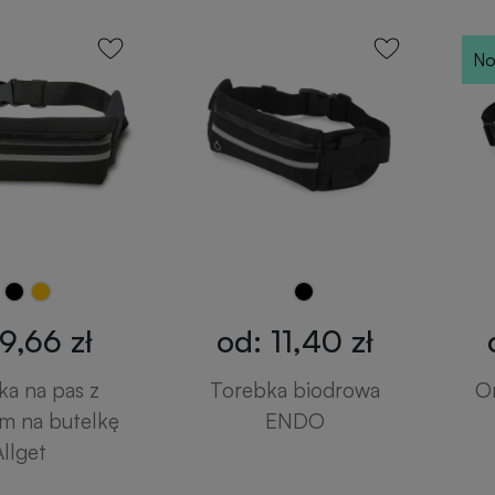
No
9,66 zł
od: 11,40 zł
ka na pas z
Torebka biodrowa
O
m na butelkę
ENDO
Allget