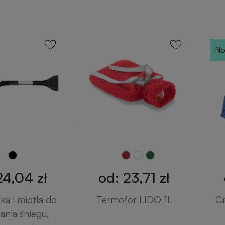
No
24,04 zł
od: 23,71 zł
a i miotła do
Termofor LIDO 1L
C
ania śniegu,