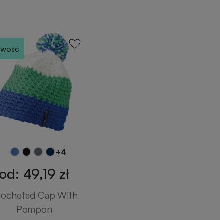
wość
+4
od: 49,19 zł
rocheted Cap With
Pompon