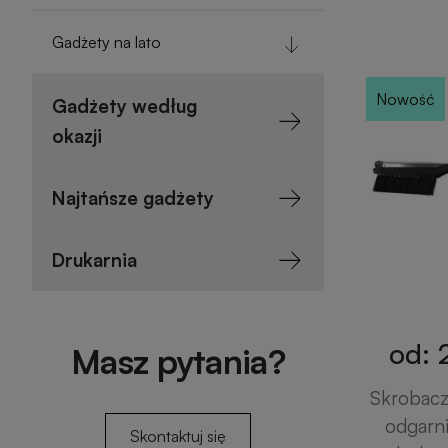
Gadżety na lato
Nowość
Gadżety według
okazji
Najtańsze gadżety
Drukarnia
od: 
Masz pytania?
Skrobaczk
odgarni
Skontaktuj się