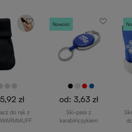
Nowość
No
5,92 zł
od: 3,63 zł
cz do rąk z
Ski-pass z
Sk
ny WARMMUFF
karabińczykiem
do