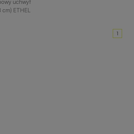
powy uchwyt
8 cm) ETHEL
1