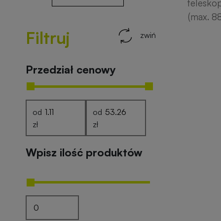
telesko
(max. 8
Filtruj
zwiń
Przedział cenowy
od
od
zł
zł
Wpisz ilość produktów