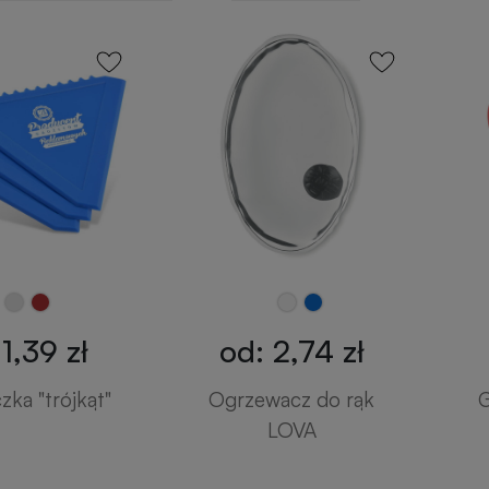
1,39 zł
od: 2,74 zł
ka "trójkąt"
Ogrzewacz do rąk
G
LOVA