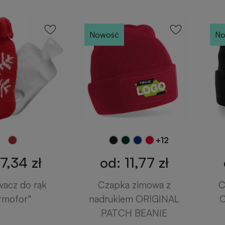
Nowość
No
+12
7,34 zł
od: 11,77 zł
acz do rąk
Czapka zimowa z
C
rmofor"
nadrukiem ORIGINAL
PATCH BEANIE