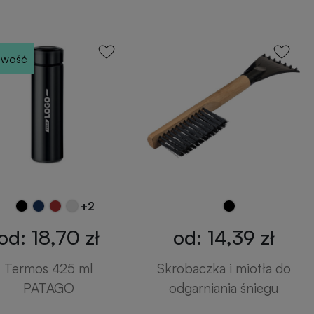
wość
+2
od: 18,70 zł
od: 14,39 zł
Termos 425 ml
Skrobaczka i miotła do
PATAGO
odgarniania śniegu