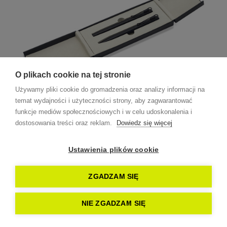
O plikach cookie na tej stronie
Używamy pliki cookie do gromadzenia oraz analizy informacji na
temat wydajności i użyteczności strony, aby zagwarantować
funkcje mediów społecznościowych i w celu udoskonalenia i
dostosowania treści oraz reklam.
Dowiedz się więcej
Ustawienia plików cookie
od: 27,74 zł
ZGADZAM SIĘ
Zestaw piśmienniczy Pedri
NIE ZGADZAM SIĘ