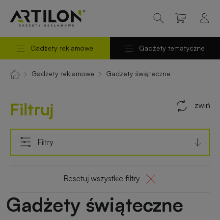
Gadżety reklamowe
Gadżety tematyczne
Powrót
Powrót
do
do
Odzież
Odzież
Gadżety reklamowe
Gadżety świąteczne
reklamowa
robocza
menu
menu
Filtruj
zwiń
Torby
Gadżety
reklamowe
na
prezent
Filtry
Długopisy
i
Gadżety
Resetuj wszystkie filtry
piśmiennicze
świąteczne
Gadżety świąteczne
Kubki
Gadżety