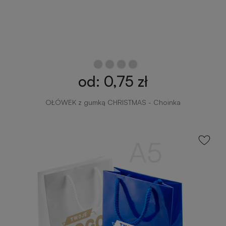
Otwieracze
Gadżety
reklamowe
dla
dzieci
Smycze
od: 0,75 zł
reklamowe
Gadżety
szkolne
OŁÓWEK z gumką CHRISTMAS - Choinka
Maskotki
reklamowe
Gadżety
biurowe
Czapki
reklamowe
Gadżety
Wielkanocne
Gry
i
Gadżety