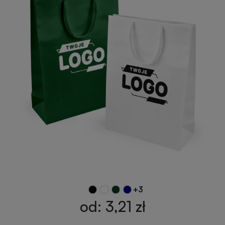
Przypinki
reklamowe
Gadżety
dla
Linijki
biegaczy
reklamowe
Gadżety
Latarki
sportowe
reklamowe
Gadżety
Antystresy
motoryzacyjne
reklamowe
Gadżety
Pendrive
do
+3
reklamowy
domu
od: 3,21 zł
Narzędzia