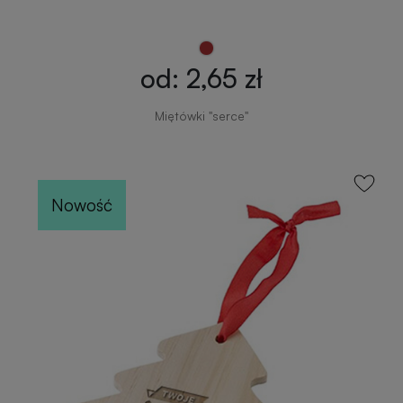
zimowe
Gadżety
od: 2,65 zł
na
lato
Miętówki "serce"
Nowość