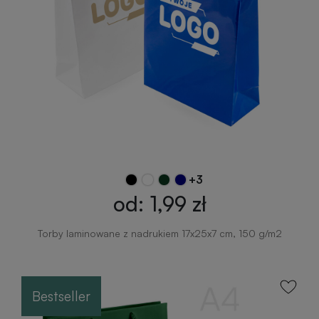
zabawki
turystyczne
z
nadrukiem
Elektronika
reklamowa
Balony
reklamowe
Gadżety
survivalowe
Portfele
reklamowe
Gadżety
+3
na
od: 1,99 zł
Kredki
event
reklamowe
w
Torby laminowane z nadrukiem 17x25x7 cm, 150 g/m2
plenerze
Miarki
reklamowe
Gadżety
Bestseller
na
konferencję