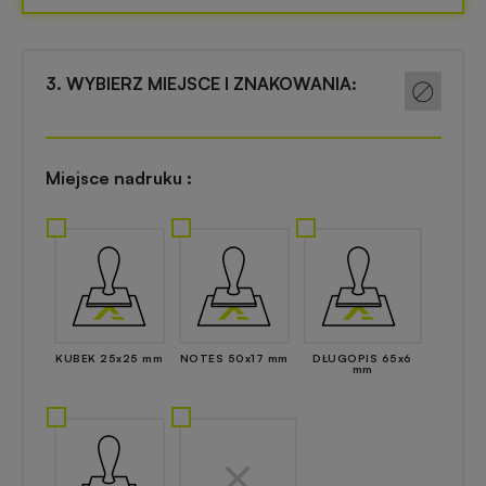
Akcesoria
reklamowe
kuchenne
3. WYBIERZ MIEJSCE I ZNAKOWANIA:
Zapalniczki
Artykuły
reklamowe
kosmetyczne
z
Miejsce nadruku :
nadrukiem
Skrobaczki
reklamowe
do
Gadżety
szyb
dla
majsterkowiczów
Parasole
reklamowe
KUBEK 25x25 mm
NOTES 50x17 mm
DŁUGOPIS 65x6
Gadżety
mm
medyczne
Długopisy
reklamowe
Gadżety