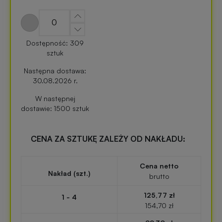
zabawki
turystyczne
z
nadrukiem
Elektronika
Dostępność: 309
reklamowa
sztuk
Balony
reklamowe
Następna dostawa:
Gadżety
30.08.2026 r.
survivalowe
W następnej
Portfele
dostawie: 1500 sztuk
reklamowe
Gadżety
na
CENA ZA SZTUKĘ ZALEŻY OD NAKŁADU:
Kredki
event
reklamowe
w
Cena netto
plenerze
Nakład (szt.)
brutto
Miarki
125,77 zł
reklamowe
Gadżety
1 - 4
154,70 zł
na
konferencję