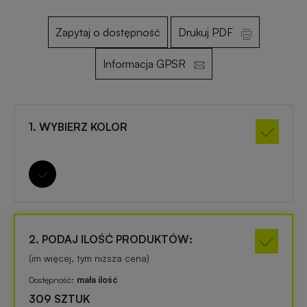
Zapytaj o dostępność
Drukuj PDF
Otwieracze
Gadżety
reklamowe
dla
Informacja GPSR
dzieci
Smycze
reklamowe
Gadżety
1. WYBIERZ KOLOR
szkolne
Maskotki
reklamowe
Gadżety
biurowe
Czapki
reklamowe
Gadżety
2. PODAJ ILOŚĆ PRODUKTÓW:
Wielkanocne
(im więcej, tym niższa cena)
Gry
Dostępność:
mała ilość
i
Gadżety
309 SZTUK