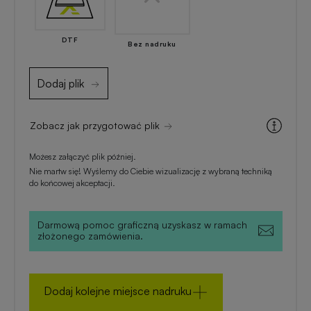
zimowe
DTF
Gadżety
Bez nadruku
na
lato
Dodaj plik
Zobacz jak przygotować plik
Możesz załączyć plik później.
Nie martw się! Wyślemy do Ciebie wizualizację z wybraną techniką
do końcowej akceptacji.
Darmową pomoc graficzną uzyskasz w ramach
złożonego zamówienia.
Dodaj kolejne miejsce nadruku