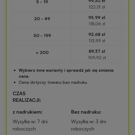
99,30 zł
5 - 19
Przypinki
122,13 zł
reklamowe
95,99 zł
Gadżety
20 - 49
118,06 zł
dla
Linijki
biegaczy
92,68 zł
50 - 199
reklamowe
113,99 zł
89,37 zł
Gadżety
> 200
Latarki
109,92 zł
sportowe
reklamowe
Wybierz inne warianty i sprawdź jak się zmienia
cena.
Gadżety
Antystresy
Cena dotyczy towaru bez nadruku
motoryzacyjne
reklamowe
CZAS
REALIZACJI:
Gadżety
Pendrive
do
z nadrukiem:
Bez nadruku:
reklamowy
domu
Wysyłka w: 7 dni
Wysyłka w: 3 dni
roboczych
roboczych
Narzędzia