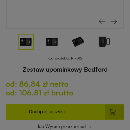
reklamowe
rowerowe
Odblaski
Gadżety
z
reklamowe
nadrukiem
do
ogrodu
Notesy
reklamowe
Gadżety
Kod produktu:
R17012
dla
Zestaw upominkowy Bedford
placówek
Worki
budżetowych
od: 86,84 zł netto
i
plecaki
od: 106,81 zł brutto
z
Gadżety
nadrukiem
ekologiczne
Dodaj do koszyka
Breloki
Gadżety
lub Wyceń przez e-mail
reklamowe
PREMIUM