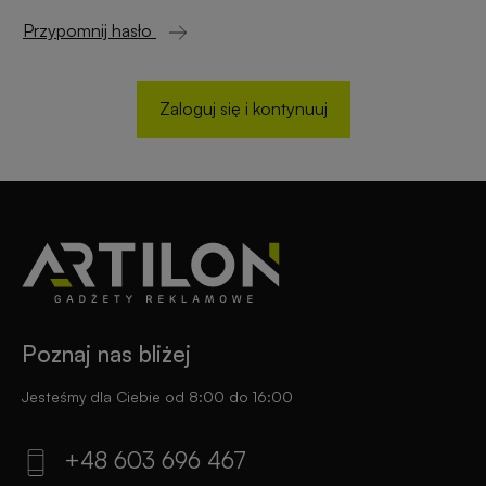
reklamowe
rowerowe
Przypomnij hasło
Odblaski
Gadżety
z
reklamowe
Zaloguj się i kontynuuj
nadrukiem
do
ogrodu
Notesy
reklamowe
Gadżety
dla
placówek
Worki
budżetowych
i
plecaki
Poznaj nas bliżej
z
Gadżety
nadrukiem
ekologiczne
Jesteśmy dla Ciebie od 8:00 do 16:00
Breloki
Gadżety
+48 603 696 467
reklamowe
PREMIUM