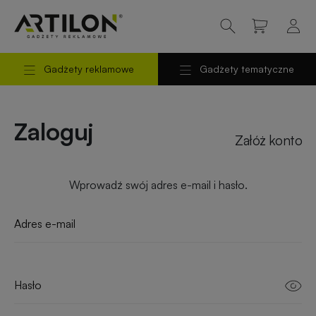
Gadżety reklamowe
Gadżety tematyczne
Powrót
Powrót
do
do
Odzież
Odzież
reklamowa
robocza
menu
menu
Zaloguj
Załóż konto
Torby
Gadżety
reklamowe
na
Wprowadź swój adres e-mail i hasło.
prezent
Długopisy
i
Gadżety
piśmiennicze
świąteczne
Kubki
Gadżety