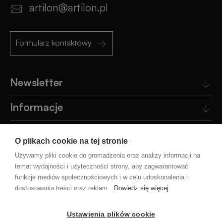
artilon@artilon.pl
Otwieracze
Gadżety
reklamowe
dla
Formularz kontaktowy
dzieci
Smycze
Newsletter
reklamowe
Gadżety
szkolne
Informacje
Maskotki
reklamowe
Gadżety
Obsługa klienta
biurowe
O plikach cookie na tej stronie
Pomoc
Używamy pliki cookie do gromadzenia oraz analizy informacji na
Czapki
temat wydajności i użyteczności strony, aby zagwarantować
reklamowe
Gadżety
funkcje mediów społecznościowych i w celu udoskonalenia i
Blog
Wielkanocne
dostosowania treści oraz reklam.
Dowiedz się więcej
Gry
i
Gadżety
Ustawienia plików cookie
Facebook
Instagram
YouTube