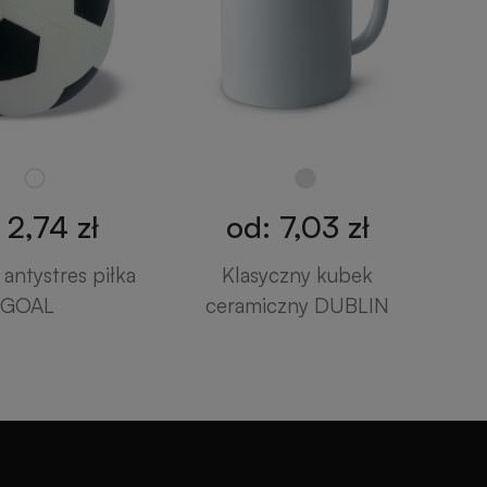
 2,74 zł
od: 7,03 zł
antystres piłka
Klasyczny kubek
GOAL
ceramiczny DUBLIN