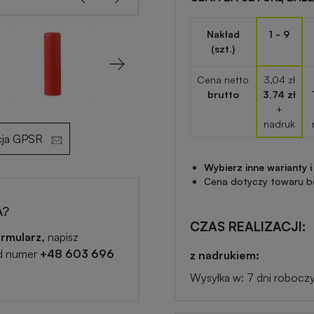
Nakład
1 - 9
(szt.)
Next
Cena netto
3,04 zł
brutto
3,74 zł
+
nadruk
cja GPSR
Wybierz inne warianty i
Cena dotyczy towaru b
A?
CZAS REALIZACJI:
rmularz,
napisz
d numer
+48 603 696
z nadrukiem:
Wysyłka w: 7 dni robocz