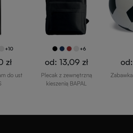
+10
+6
0 zł
od: 13,09 zł
od:
am do ust
Plecak z zewnętrzną
Zabawka 
S
kieszenią BAPAL