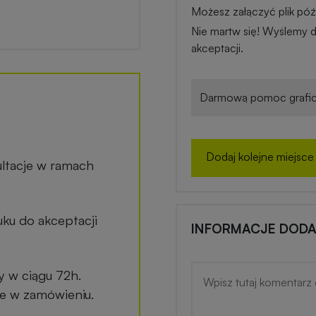
Możesz załączyć plik późn
Nie martw się! Wyślemy d
akceptacji.
Darmową pomoc grafic
Dodaj kolejne miejsce
ltacje w ramach
ku do akceptacji
INFORMACJE DOD
y w ciągu 72h.
ane w zamówieniu.