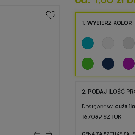
1. WYBIERZ KOLOR
2. PODAJ ILOŚĆ P
Dostępność:
duża il
167039 SZTUK
CENA ZA SZTUKĘ ZAL