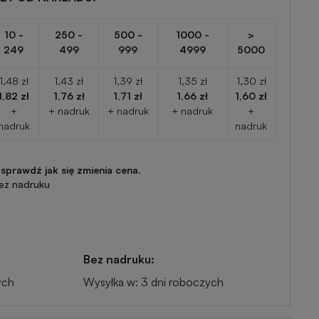
10 -
250 -
500 -
1000 -
>
249
499
999
4999
5000
1,48 zł
1,43 zł
1,39 zł
1,35 zł
1,30 zł
1,82 zł
1,76 zł
1,71 zł
1,66 zł
1,60 zł
+
+ nadruk
+ nadruk
+ nadruk
+
nadruk
nadruk
 sprawdź jak się zmienia cena.
ez nadruku
Bez nadruku:
ych
Wysyłka w: 3 dni roboczych