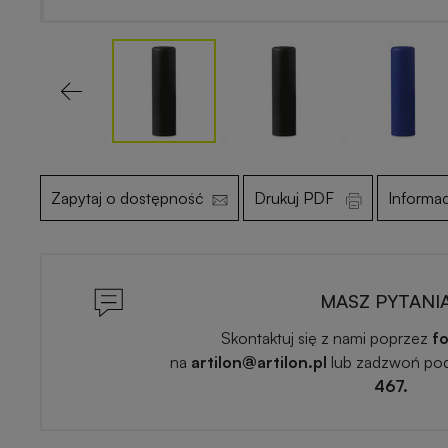
Previous
Zapytaj o dostępność
Drukuj PDF
Informa
MASZ PYTANI
Skontaktuj się z nami poprzez
fo
na
artilon@artilon.pl
lub zadzwoń po
467.