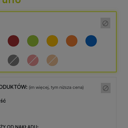
RODUKTÓW:
(im więcej, tym niższa cena)
ość
EŻY OD NAKŁADU: