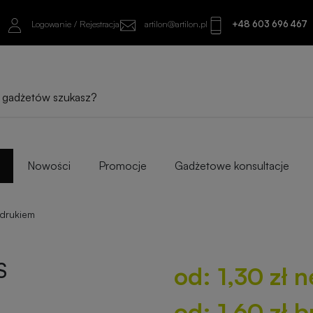
Logowanie / Rejestracja
artilon@artilon.pl
+48 603 696 467
od: 1,30 zł netto
od: 1,60 zł brutto
Sprawdź najlepsze warianty i progi ilośc
Nowości
Promocje
Gadżetowe konsultacje
adrukiem
S
od: 1,30 zł n
od: 1,60 zł b