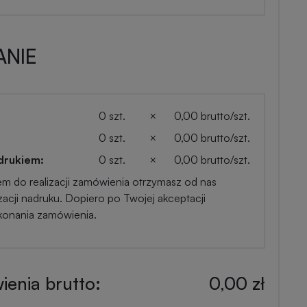
NIE
0 szt.
×
0,00 brutto/szt.
0 szt.
×
0,00 brutto/szt.
drukiem:
0 szt.
×
0,00 brutto/szt.
em do realizacji zamówienia otrzymasz od nas
zacji nadruku. Dopiero po Twojej akceptacji
konania zamówienia.
enia brutto:
0,00 zł