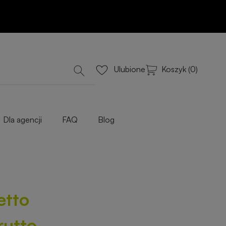
Dodaj do koszyka
lub Wyceń przez e-mail
iowe
Koszyk (0)
Ulubione
Dla agencji
FAQ
Blog
etto
rutto