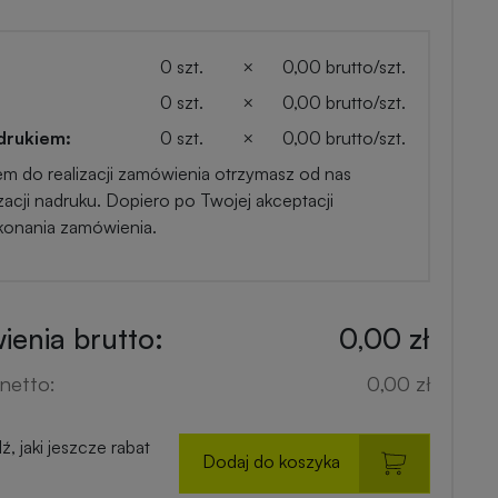
0 szt.
×
0,00 brutto/szt.
0 szt.
×
0,00 brutto/szt.
drukiem:
0 szt.
×
0,00 brutto/szt.
em do realizacji zamówienia otrzymasz od nas
zacji nadruku. Dopiero po Twojej akceptacji
konania zamówienia.
enia brutto:
0,00 zł
netto:
0,00 zł
, jaki jeszcze rabat
Dodaj do koszyka