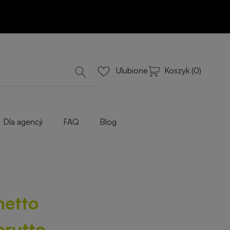
Dodaj do koszyka
lub Wyceń przez e-mail
iowe
Koszyk (0)
Ulubione
Dla agencji
FAQ
Blog
netto
brutto