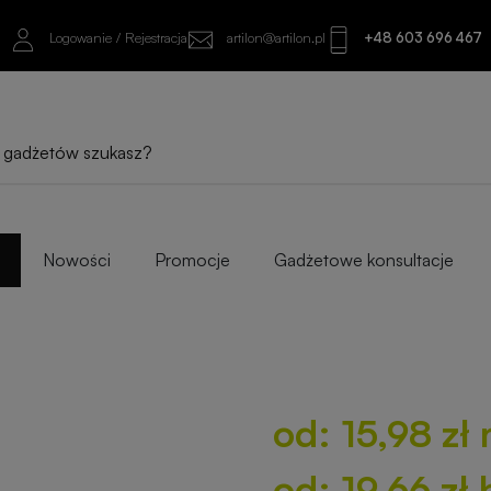
Logowanie / Rejestracja
artilon@artilon.pl
+48 603 696 467
od: 15,98 zł netto
od: 19,66 zł brutto
Sprawdź najlepsze warianty i progi ilośc
Nowości
Promocje
Gadżetowe konsultacje
od: 15,98 zł 
od: 19,66 zł 