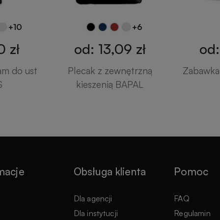
+10
+6
0 zł
od: 13,09 zł
od:
am do ust
Plecak z zewnętrzną
Zabawka 
S
kieszenią BAPAL
macje
Obsługa klienta
Pomoc
e
Dla agencji
FAQ
Dla instytucji
Regulamin