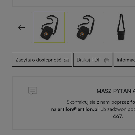
Previous
Zapytaj o dostępność
Drukuj PDF
Informa
MASZ PYTANI
Skontaktuj się z nami poprzez
fo
na
artilon@artilon.pl
lub zadzwoń po
467.