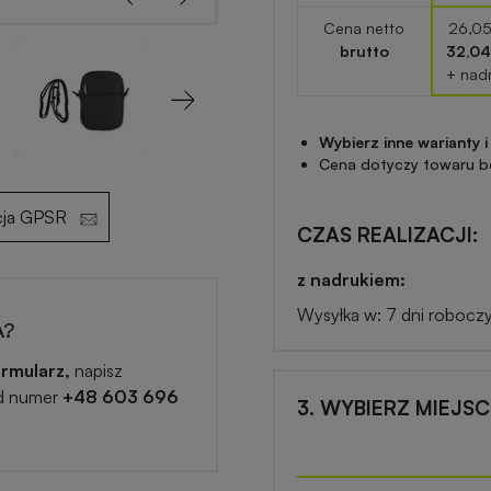
Cena netto
26,05
brutto
32,04
+ nad
Next
Wybierz inne warianty i
Cena dotyczy towaru b
cja GPSR
CZAS REALIZACJI:
z nadrukiem:
Wysyłka w: 7 dni robocz
A?
rmularz,
napisz
d numer
+48 603 696
3. WYBIERZ MIEJS