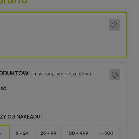
RODUKTÓW:
(im więcej, tym niższa cena)
ość
EŻY OD NAKŁADU:
4
5 - 24
25 - 99
100 - 499
> 500