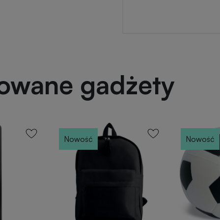
powane gadżety
Nowość
Nowość