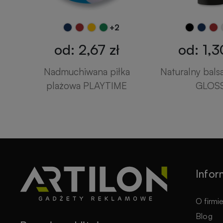
+2
od: 2,67 zł
od: 1,3
Nadmuchiwana piłka
Naturalny bals
plażowa PLAYTIME
GLOS
Infor
O firmi
Blog