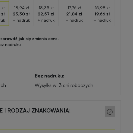
 zł
18,94 zł
18,35 zł
17,76 zł
15,98 zł
 zł
23,30 zł
22,57 zł
21,84 zł
19,66 zł
ruk
+ nadruk
+ nadruk
+ nadruk
+ nadruk
 sprawdź jak się zmienia cena.
ez nadruku
Bez nadruku:
ych
Wysyłka w: 3 dni roboczych
CE I RODZAJ ZNAKOWANIA: