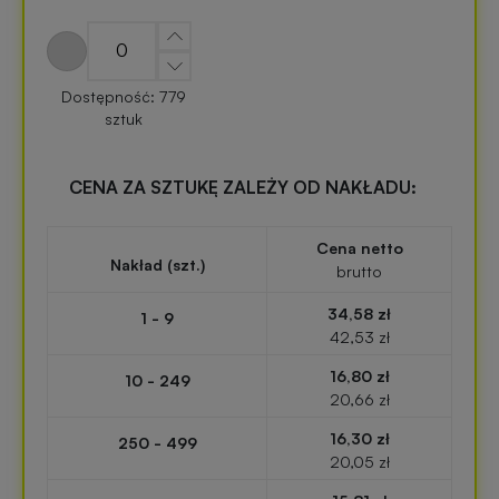
zabawki
turystyczne
z
nadrukiem
Elektronika
Dostępność: 779
reklamowa
sztuk
Balony
reklamowe
Gadżety
CENA ZA SZTUKĘ ZALEŻY OD NAKŁADU:
survivalowe
Portfele
Cena netto
reklamowe
Nakład (szt.)
Gadżety
brutto
na
34,58 zł
1 - 9
Kredki
event
42,53 zł
reklamowe
w
plenerze
16,80 zł
10 - 249
20,66 zł
Miarki
16,30 zł
reklamowe
Gadżety
250 - 499
20,05 zł
na
konferencję