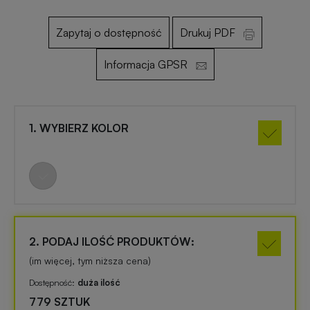
Zapytaj o dostępność
Drukuj PDF
Otwieracze
Gadżety
reklamowe
dla
Informacja GPSR
dzieci
Smycze
reklamowe
Gadżety
1. WYBIERZ KOLOR
szkolne
Maskotki
reklamowe
Gadżety
biurowe
Czapki
reklamowe
Gadżety
2. PODAJ ILOŚĆ PRODUKTÓW:
Wielkanocne
(im więcej, tym niższa cena)
Gry
Dostępność:
duża ilość
i
Gadżety
779 SZTUK