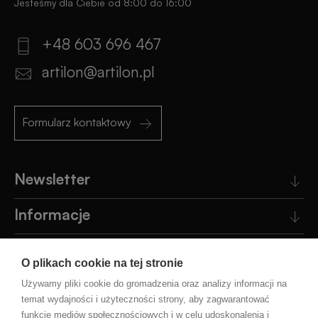
Jesteśmy dla Ciebie od 8:00 do 16:00
+48 603 696 467
artilon@artilon.pl
Formularz kontaktowy
Newsletter
Informacje
Obsługa klienta
O plikach cookie na tej stronie
Pomoc
Używamy pliki cookie do gromadzenia oraz analizy informacji na
temat wydajności i użyteczności strony, aby zagwarantować
funkcje mediów społecznościowych i w celu udoskonalenia i