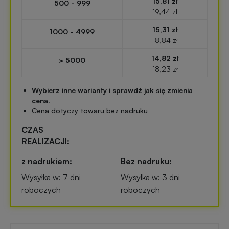
15,81 zł
500 - 999
Przypinki
19,44 zł
reklamowe
15,31 zł
Gadżety
1000 - 4999
18,84 zł
dla
Linijki
biegaczy
14,82 zł
> 5000
reklamowe
18,23 zł
Gadżety
Wybierz inne warianty i sprawdź jak się zmienia
Latarki
sportowe
cena.
reklamowe
Cena dotyczy towaru bez nadruku
CZAS
Gadżety
Antystresy
REALIZACJI:
motoryzacyjne
reklamowe
z nadrukiem:
Bez nadruku:
Gadżety
Wysyłka w: 7 dni
Wysyłka w: 3 dni
Pendrive
do
roboczych
roboczych
reklamowy
domu
Narzędzia