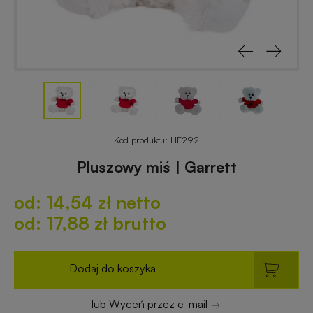
reklamowe
rowerowe
Odblaski
Gadżety
z
reklamowe
nadrukiem
do
ogrodu
Notesy
reklamowe
Gadżety
Kod produktu:
HE292
dla
Pluszowy miś | Garrett
placówek
Worki
budżetowych
od: 14,54 zł netto
i
plecaki
od: 17,88 zł brutto
z
Gadżety
nadrukiem
ekologiczne
Dodaj do koszyka
Breloki
Gadżety
lub Wyceń przez e-mail
reklamowe
PREMIUM