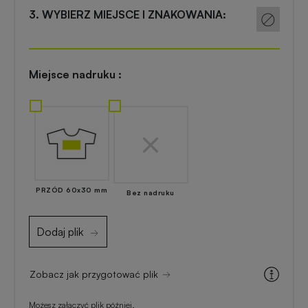
Akcesoria
3. WYBIERZ MIEJSCE I ZNAKOWANIA:
reklamowe
kuchenne
Zapalniczki
Artykuły
Miejsce nadruku :
reklamowe
kosmetyczne
z
nadrukiem
Skrobaczki
reklamowe
do
Gadżety
szyb
dla
majsterkowiczów
PRZÓD 60x30 mm
Bez nadruku
Parasole
reklamowe
Dodaj plik
Gadżety
medyczne
Długopisy
Zobacz jak przygotować plik
reklamowe
Gadżety
Możesz załączyć plik później.