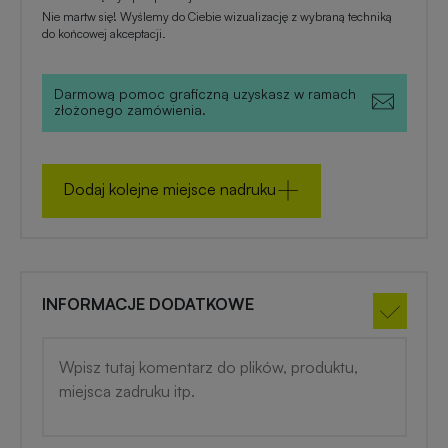
zimowe
Nie martw się! Wyślemy do Ciebie wizualizację z wybraną techniką
do końcowej akceptacji.
Gadżety
na
Darmową pomoc graficzną uzyskasz w ramach
złożonego zamówienia.
lato
Dodaj kolejne miejsce nadruku
INFORMACJE DODATKOWE