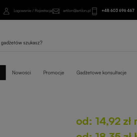
Logowanie / Rejestracja
artilon@artilon.pl
+48 603 696 467
od: 14,92 zł netto
od: 18,35 zł brutto
Sprawdź najlepsze warianty i progi ilośc
Nowości
Promocje
Gadżetowe konsultacje
od: 14,92 zł 
od: 18,35 zł 