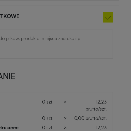
ATKOWE
NIE
0 szt.
×
12,23
brutto/szt.
0 szt.
×
0,00 brutto/szt.
drukiem:
0 szt.
×
12,23