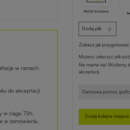
PRZÓD 50x20mm
B
Dodaj plik
Zobacz jak przygotować 
Możesz załączyć plik późn
Nie martw się! Wyślemy d
ltacje w ramach
akceptacji.
ku do akceptacji
Darmową pomoc grafic
y w ciągu 72h.
Dodaj kolejne miejsce
ane w zamówieniu.