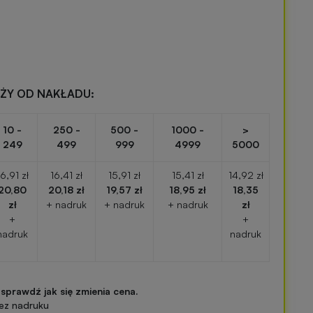
EŻY OD NAKŁADU:
10 -
250 -
500 -
1000 -
>
249
499
999
4999
5000
16,91 zł
16,41 zł
15,91 zł
15,41 zł
14,92 zł
20,80
20,18 zł
19,57 zł
18,95 zł
18,35
zł
+ nadruk
+ nadruk
+ nadruk
zł
+
+
nadruk
nadruk
 sprawdź jak się zmienia cena.
ez nadruku