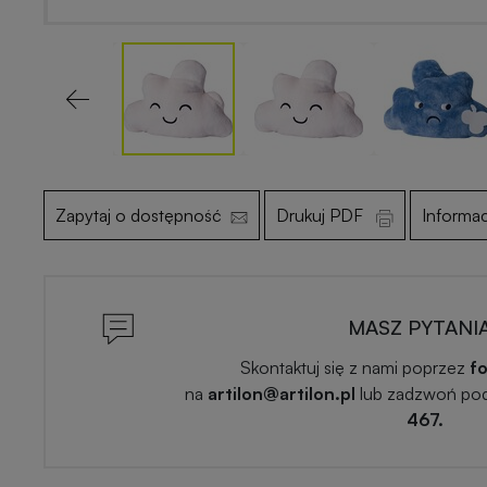
Previous
Zapytaj o dostępność
Drukuj PDF
Informa
MASZ PYTANI
Skontaktuj się z nami poprzez
fo
na
artilon@artilon.pl
lub zadzwoń po
467.