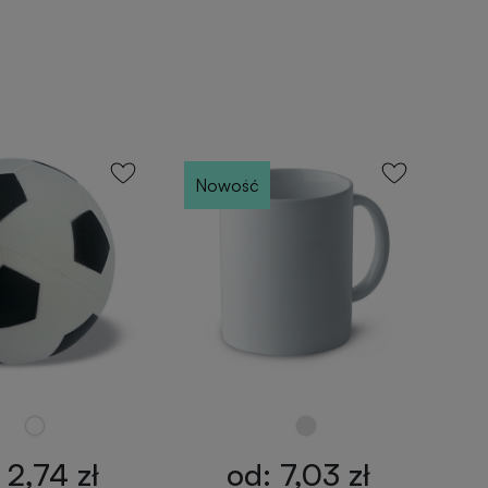
Nowość
 2,74 zł
od: 7,03 zł