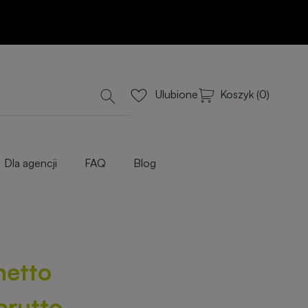
Dodaj do koszyka
lub Wyceń przez e-mail
iowe
Koszyk (0)
Ulubione
Dla agencji
FAQ
Blog
netto
brutto