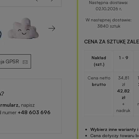
Następna dostawa:
02.10.2026 r.
W następnej dostawie:
3840 sztuk
Next
CENA ZA SZTUKĘ ZAL
Nakład
1 - 9
cja GPSR
(szt.)
Cena netto
34,81
brutto
zł
42,82
A?
zł
+
rmularz,
napisz
nadruk
d numer
+48 603 696
Wybierz inne warianty i
Cena dotyczy towaru b