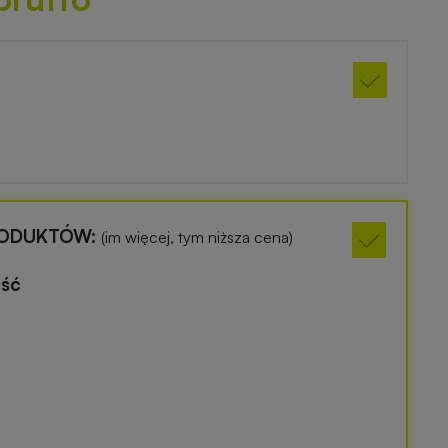
RODUKTÓW:
(im więcej, tym niższa cena)
ość