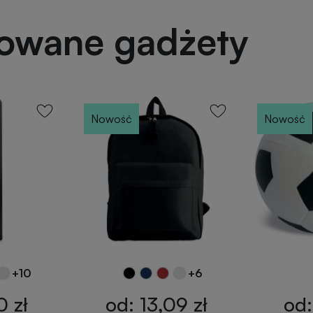
powane gadżety
Nowość
Nowość
+10
+6
0 zł
od: 13,09 zł
od: