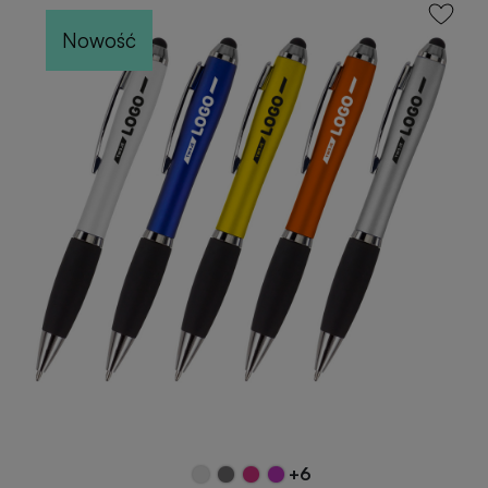
Nowość
+6