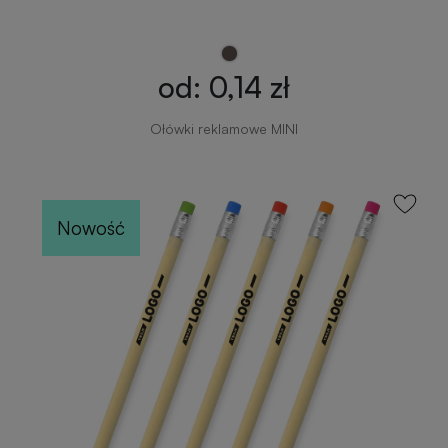
zimowe
Gadżety
od: 0,14 zł
na
lato
Ołówki reklamowe MINI
Nowość