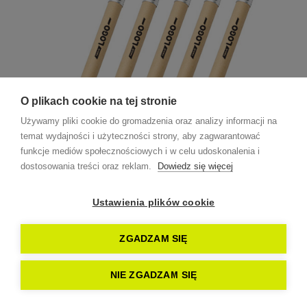
O plikach cookie na tej stronie
Używamy pliki cookie do gromadzenia oraz analizy informacji na
temat wydajności i użyteczności strony, aby zagwarantować
funkcje mediów społecznościowych i w celu udoskonalenia i
dostosowania treści oraz reklam.
Dowiedz się więcej
Ustawienia plików cookie
ZGADZAM SIĘ
od: 0,60 zł
NIE ZGADZAM SIĘ
Długopisy ekologiczne z nadrukiem ENVIRO