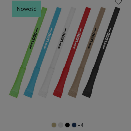
Nowość
+4