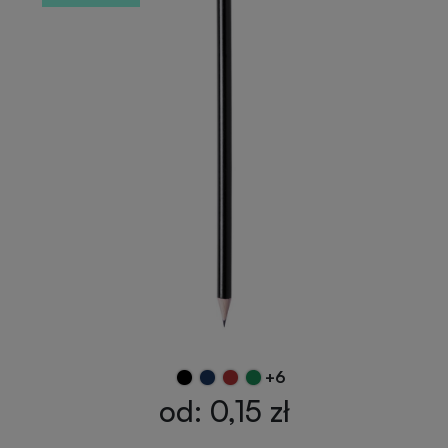
Przypinki
reklamowe
Gadżety
dla
Linijki
biegaczy
reklamowe
Gadżety
Latarki
sportowe
reklamowe
Gadżety
Antystresy
motoryzacyjne
reklamowe
Gadżety
Pendrive
do
+6
reklamowy
domu
od: 0,15 zł
Narzędzia