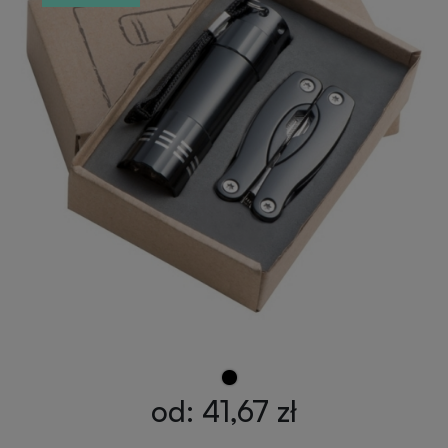
Przypinki
reklamowe
Gadżety
dla
Linijki
biegaczy
reklamowe
Gadżety
Latarki
sportowe
reklamowe
Gadżety
Antystresy
motoryzacyjne
reklamowe
Gadżety
Pendrive
do
reklamowy
domu
od: 41,67 zł
Narzędzia