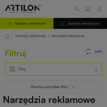
Gadżety reklamowe
Gadżety tematyczne
Powrót
Powrót
do
do
Odzież
Odzież
Gadżety reklamowe
Narzędzia reklamowe
reklamowa
robocza
menu
menu
Filtruj
zwiń
Torby
Gadżety
reklamowe
na
prezent
Filtry
Długopisy
i
Gadżety
Resetuj wszystkie filtry
piśmiennicze
świąteczne
Narzędzia reklamowe
Kubki
Gadżety