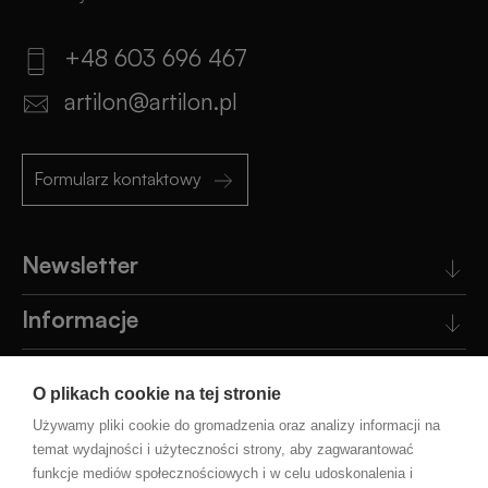
+48 603 696 467
artilon@artilon.pl
Formularz kontaktowy
Newsletter
Informacje
Obsługa klienta
O plikach cookie na tej stronie
Pomoc
Używamy pliki cookie do gromadzenia oraz analizy informacji na
temat wydajności i użyteczności strony, aby zagwarantować
funkcje mediów społecznościowych i w celu udoskonalenia i
Blog