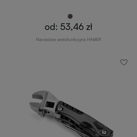
zimowe
Gadżety
od: 53,46 zł
na
lato
Narzędzie wielofunkcyjne HAMER