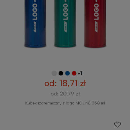
zabawki
turystyczne
z
nadrukiem
Elektronika
reklamowa
Balony
reklamowe
Gadżety
survivalowe
Portfele
reklamowe
Gadżety
+1
na
od: 18,71 zł
Kredki
event
reklamowe
w
od: 20,79 zł
plenerze
Kubek izotermiczny z logo MOLINE 350 ml
Miarki
reklamowe
Gadżety
na
konferencję