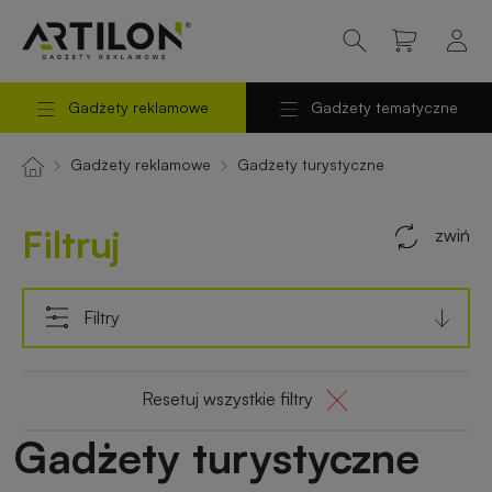
Gadżety reklamowe
Gadżety tematyczne
Powrót
Powrót
do
do
Odzież
Odzież
Gadżety reklamowe
Gadżety turystyczne
reklamowa
robocza
menu
menu
Filtruj
zwiń
Torby
Gadżety
reklamowe
na
prezent
Filtry
Długopisy
i
Gadżety
Resetuj wszystkie filtry
piśmiennicze
świąteczne
Gadżety turystyczne
Kubki
Gadżety