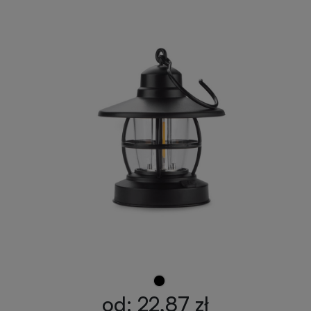
Przypinki
reklamowe
Gadżety
dla
Linijki
biegaczy
reklamowe
Gadżety
Latarki
sportowe
reklamowe
Gadżety
Antystresy
motoryzacyjne
reklamowe
Gadżety
Pendrive
do
reklamowy
domu
od: 22,87 zł
Narzędzia