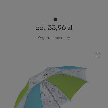
zimowe
Gadżety
na
od: 33,96 zł
lato
Organizer podróżny