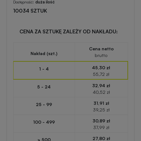
zabawki
turystyczne
Dostępność:
duża ilość
z
10034 SZTUK
nadrukiem
Elektronika
reklamowa
CENA ZA SZTUKĘ ZALEŻY OD NAKŁADU:
Balony
reklamowe
Gadżety
Cena netto
Nakład (szt.)
brutto
survivalowe
Portfele
45,30 zł
1 - 4
reklamowe
55,72 zł
Gadżety
na
32,94 zł
5 - 24
Kredki
event
40,52 zł
reklamowe
w
31,91 zł
25 - 99
plenerze
39,25 zł
Miarki
30,89 zł
100 - 499
reklamowe
Gadżety
37,99 zł
na
27,80 zł
> 500
konferencję