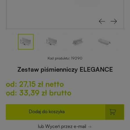
reklamowe
rowerowe
Odblaski
Gadżety
z
reklamowe
nadrukiem
do
ogrodu
Notesy
reklamowe
Gadżety
Kod produktu:
19290
dla
Zestaw piśmienniczy ELEGANCE
placówek
Worki
budżetowych
od: 27,15 zł netto
i
plecaki
od: 33,39 zł brutto
z
Gadżety
nadrukiem
ekologiczne
Dodaj do koszyka
Breloki
Gadżety
lub Wyceń przez e-mail
reklamowe
PREMIUM