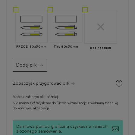
Akcesoria
reklamowe
kuchenne
Zapalniczki
Artykuły
reklamowe
kosmetyczne
z
PRZÓD 80x30mm
TYŁ 80x30mm
Bez nadruku
nadrukiem
Skrobaczki
reklamowe
Dodaj plik
do
Gadżety
szyb
dla
majsterkowiczów
Zobacz jak przygotować plik
Parasole
Możesz załączyć plik później.
reklamowe
Gadżety
Nie martw się! Wyślemy do Ciebie wizualizację z wybraną techniką
do końcowej akceptacji.
medyczne
Długopisy
reklamowe
Darmową pomoc graficzną uzyskasz w ramach
Gadżety
złożonego zamówienia.