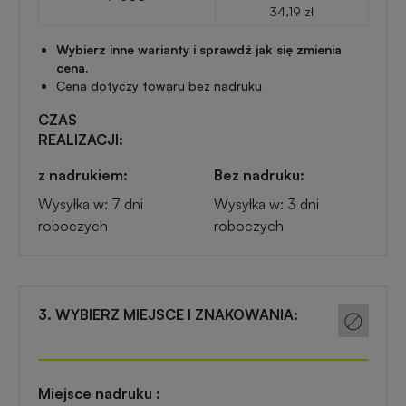
Przypinki
34,19 zł
reklamowe
Wybierz inne warianty i sprawdź jak się zmienia
Gadżety
cena.
dla
Cena dotyczy towaru bez nadruku
Linijki
biegaczy
reklamowe
CZAS
REALIZACJI:
Gadżety
Latarki
z nadrukiem:
Bez nadruku:
sportowe
reklamowe
Wysyłka w: 7 dni
Wysyłka w: 3 dni
roboczych
roboczych
Gadżety
Antystresy
motoryzacyjne
reklamowe
Gadżety
3. WYBIERZ MIEJSCE I ZNAKOWANIA:
Pendrive
do
reklamowy
domu
Miejsce nadruku :
Narzędzia