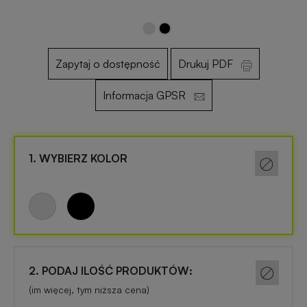
Otwieracze
Gadżety
reklamowe
dla
Zapytaj o dostępność
Drukuj PDF
dzieci
Informacja GPSR
Smycze
reklamowe
Gadżety
szkolne
1. WYBIERZ KOLOR
Maskotki
reklamowe
Gadżety
biurowe
Czapki
reklamowe
Gadżety
Wielkanocne
2. PODAJ ILOŚĆ PRODUKTÓW:
Gry
(im więcej, tym niższa cena)
i
Gadżety