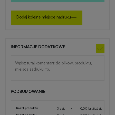
zimowe
Gadżety
Dodaj kolejne miejsce nadruku
na
lato
INFORMACJE DODATKOWE
PODSUMOWANIE
Koszt produktu:
0 szt.
×
0,00 brutto/szt.
Koszt nadruku: