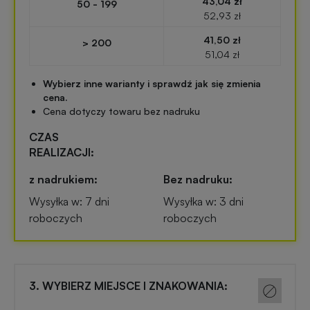
43,04 zł
50 - 199
Przypinki
52,93 zł
reklamowe
41,50 zł
Gadżety
> 200
51,04 zł
dla
Linijki
biegaczy
Wybierz inne warianty i sprawdź jak się zmienia
reklamowe
cena.
Cena dotyczy towaru bez nadruku
Gadżety
Latarki
sportowe
CZAS
reklamowe
REALIZACJI:
Gadżety
z nadrukiem:
Bez nadruku:
Antystresy
motoryzacyjne
Wysyłka w: 7 dni
Wysyłka w: 3 dni
reklamowe
roboczych
roboczych
Gadżety
Pendrive
do
reklamowy
domu
3. WYBIERZ MIEJSCE I ZNAKOWANIA:
Narzędzia