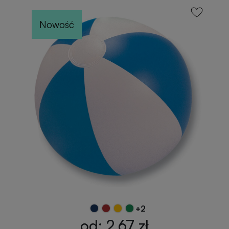
Nowość
+2
od: 2,67 zł