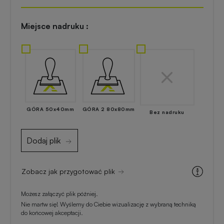
Akcesoria
reklamowe
kuchenne
Miejsce nadruku :
Zapalniczki
Artykuły
reklamowe
kosmetyczne
z
nadrukiem
Skrobaczki
reklamowe
do
GÓRA 50x40mm
GÓRA 2 80x80mm
Gadżety
Bez nadruku
szyb
dla
majsterkowiczów
Dodaj plik
Parasole
reklamowe
Gadżety
Zobacz jak przygotować plik
medyczne
Możesz załączyć plik później.
Długopisy
Nie martw się! Wyślemy do Ciebie wizualizację z wybraną techniką
reklamowe
Gadżety
do końcowej akceptacji.