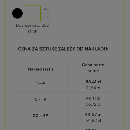
zabawki
turystyczne
z
nadrukiem
Elektronika
Dostępność: 282
reklamowa
sztuk
Balony
reklamowe
Gadżety
CENA ZA SZTUKĘ ZALEŻY OD NAKŁADU:
survivalowe
Portfele
Cena netto
reklamowe
Nakład (szt.)
Gadżety
brutto
na
58,41 zł
1 - 4
Kredki
event
71,84 zł
reklamowe
w
plenerze
46,11 zł
5 - 19
56,72 zł
Miarki
44,57 zł
reklamowe
Gadżety
20 - 49
54,82 zł
na
konferencję