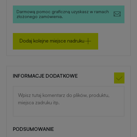
zimowe
Darmową pomoc graficzną uzyskasz w ramach
złożonego zamówienia.
Gadżety
na
lato
Dodaj kolejne miejsce nadruku
INFORMACJE DODATKOWE
PODSUMOWANIE