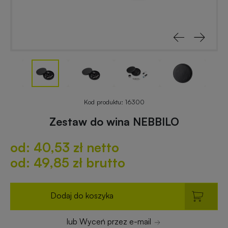
reklamowe
rowerowe
Odblaski
Gadżety
z
reklamowe
nadrukiem
do
ogrodu
Notesy
reklamowe
Gadżety
Kod produktu:
16300
dla
Zestaw do wina NEBBILO
placówek
Worki
budżetowych
od: 40,53 zł netto
i
plecaki
od: 49,85 zł brutto
z
Gadżety
nadrukiem
ekologiczne
Dodaj do koszyka
Breloki
Gadżety
lub Wyceń przez e-mail
reklamowe
PREMIUM