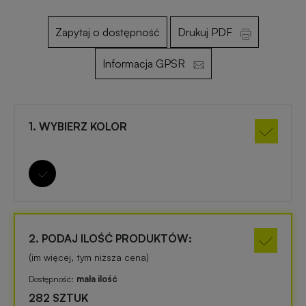
Zapytaj o dostępność
Drukuj PDF
Otwieracze
Gadżety
reklamowe
dla
Informacja GPSR
dzieci
Smycze
reklamowe
Gadżety
1. WYBIERZ KOLOR
szkolne
Maskotki
reklamowe
Gadżety
biurowe
Czapki
reklamowe
Gadżety
2. PODAJ ILOŚĆ PRODUKTÓW:
Wielkanocne
(im więcej, tym niższa cena)
Gry
Dostępność:
mała ilość
i
Gadżety
282 SZTUK