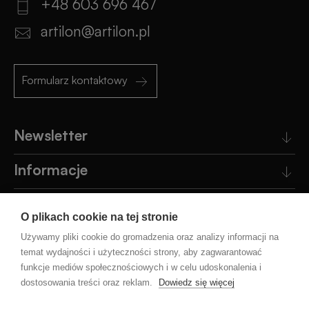
+48 603 696 467
artilon@artilon.pl
Formularz kontaktowy
Newsletter
Informacje
Obsługa klienta
O plikach cookie na tej stronie
Pomoc
Używamy pliki cookie do gromadzenia oraz analizy informacji na
temat wydajności i użyteczności strony, aby zagwarantować
funkcje mediów społecznościowych i w celu udoskonalenia i
Blog
dostosowania treści oraz reklam.
Dowiedz się więcej