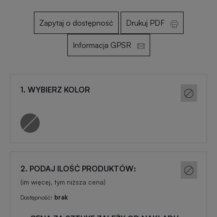
Zapytaj o dostępność
Drukuj PDF
Otwieracze
Gadżety
reklamowe
dla
Informacja GPSR
dzieci
Smycze
reklamowe
Gadżety
1. WYBIERZ KOLOR
szkolne
Maskotki
reklamowe
Gadżety
biurowe
Czapki
reklamowe
Gadżety
2. PODAJ ILOŚĆ PRODUKTÓW:
Wielkanocne
(im więcej, tym niższa cena)
Gry
Dostępność:
brak
i
Gadżety