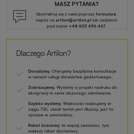
zimowe
MASZ PYTANIA?
Skontaktuj się z nami poprzez
formularz,
Gadżety
napisz na
artilon@artilon.pl
lub zadzwoń
na
pod numer
+48 603 696 467.
lato
Dlaczego Artilon?
Doradzimy.
Oferujemy bezpłatne konsultacje
w ramach usługi doradztwa gadżetowego.
Zobrazujemy.
Wyślemy ci projekt nadruku do
akceptacji w cenie złożonego zamówienia.
Szybko wyślemy.
Większość realizujemy w
ciągu 72h. Jeżeli termin jest dłuższy, jest to
opisane w zamówieniu.
Rabat ilościowy.
Im więcej zamówisz, tym
większy rabat dostaniesz.