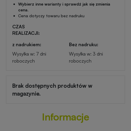
Przypinki
Wybierz inne warianty i sprawdź jak się zmienia
cena.
reklamowe
Cena dotyczy towaru bez nadruku
Gadżety
dla
CZAS
Linijki
biegaczy
REALIZACJI:
reklamowe
z nadrukiem:
Bez nadruku:
Gadżety
Wysyłka w: 7 dni
Wysyłka w: 3 dni
Latarki
sportowe
roboczych
roboczych
reklamowe
Gadżety
Antystresy
motoryzacyjne
Brak dostępnych produktów w
reklamowe
magazynie.
Gadżety
Pendrive
do
reklamowy
Informacje
domu
Narzędzia