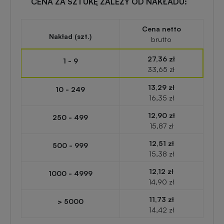
CENA ZA SZTUKĘ ZALEŻY OD NAKŁADU:
zabawki
turystyczne
z
nadrukiem
Cena netto
Elektronika
Nakład (szt.)
brutto
reklamowa
Balony
27,36 zł
1 - 9
reklamowe
33,65 zł
Gadżety
13,29 zł
survivalowe
10 - 249
16,35 zł
Portfele
reklamowe
12,90 zł
250 - 499
Gadżety
15,87 zł
na
12,51 zł
Kredki
event
500 - 999
15,38 zł
reklamowe
w
plenerze
12,12 zł
1000 - 4999
14,90 zł
Miarki
reklamowe
Gadżety
11,73 zł
> 5000
14,42 zł
na
konferencję