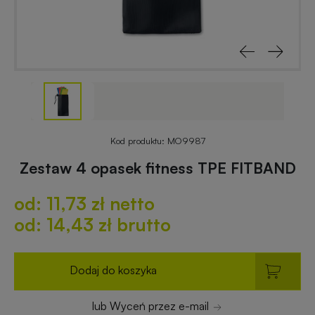
reklamowe
rowerowe
Odblaski
Gadżety
z
reklamowe
nadrukiem
do
ogrodu
Notesy
reklamowe
Gadżety
Kod produktu:
MO9987
dla
Zestaw 4 opasek fitness TPE FITBAND
placówek
Worki
budżetowych
od: 11,73 zł netto
i
plecaki
od: 14,43 zł brutto
z
Gadżety
nadrukiem
ekologiczne
Dodaj do koszyka
Breloki
Gadżety
lub Wyceń przez e-mail
reklamowe
PREMIUM