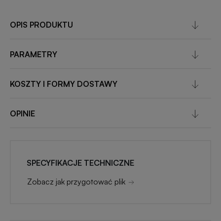
Akcesoria
reklamowe
kuchenne
OPIS PRODUKTU
Zapalniczki
Artykuły
reklamowe
PARAMETRY
kosmetyczne
z
nadrukiem
KOSZTY I FORMY DOSTAWY
Skrobaczki
reklamowe
do
Gadżety
OPINIE
szyb
dla
majsterkowiczów
Parasole
reklamowe
SPECYFIKACJE TECHNICZNE
Gadżety
medyczne
Zobacz jak przygotować plik
Długopisy
reklamowe
Gadżety