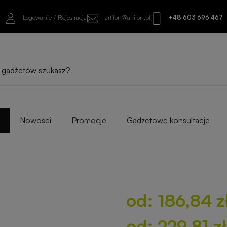
Logowanie / Rejestracja
artilon@artilon.pl
+48 603 696 467
od: 186,84 zł netto
od: 229,81 zł brutto
Sprawdź najlepsze warianty i progi ilośc
Nowości
Promocje
Gadżetowe konsultacje
od: 186,84 z
od: 229,81 z