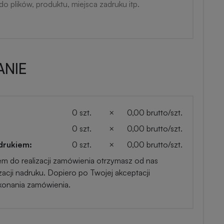
NIE
0 szt.
×
0,00 brutto/szt.
0 szt.
×
0,00 brutto/szt.
drukiem:
0 szt.
×
0,00 brutto/szt.
em do realizacji zamówienia otrzymasz od nas
zacji nadruku. Dopiero po Twojej akceptacji
konania zamówienia.