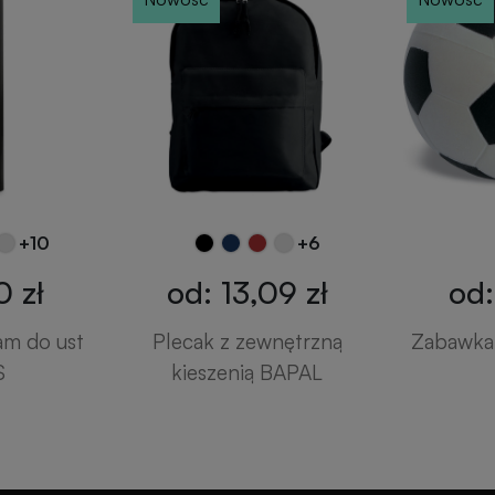
+10
+6
0 zł
od: 13,09 zł
od:
am do ust
Plecak z zewnętrzną
Zabawka 
S
kieszenią BAPAL