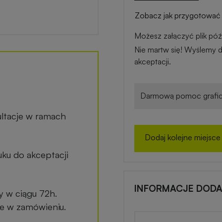
Zobacz jak przygotować 
Możesz załączyć plik późn
Nie martw się! Wyślemy d
akceptacji.
Darmową pomoc grafic
ltacje w ramach
Dodaj kolejne miejsce
ku do akceptacji
INFORMACJE DOD
y w ciągu 72h.
ane w zamówieniu.