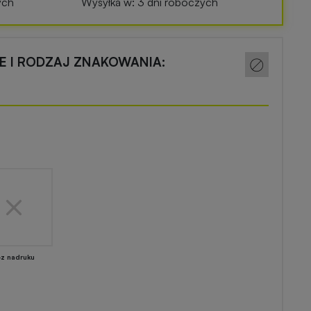
ych
Wysyłka w: 3 dni roboczych
CE I RODZAJ ZNAKOWANIA:
ez nadruku