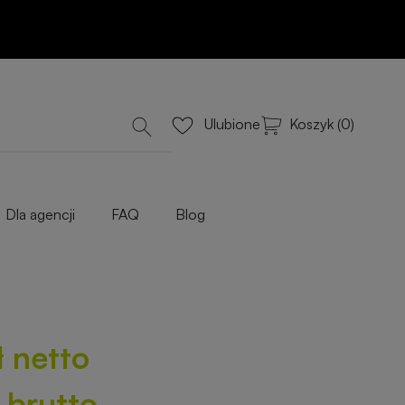
Dodaj do koszyka
lub Wyceń przez e-mail
iowe
Koszyk (0)
Ulubione
Dla agencji
FAQ
Blog
ł netto
ł brutto