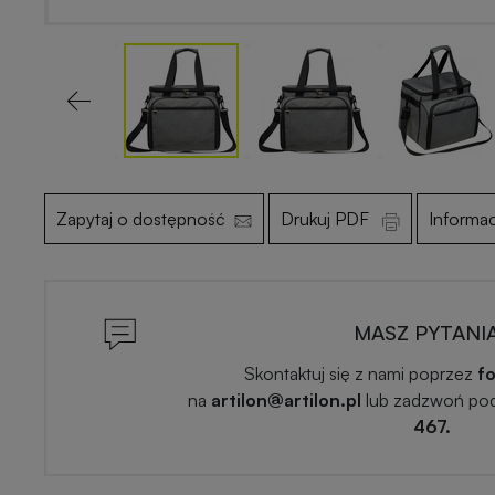
Previous
Zapytaj o dostępność
Drukuj PDF
Informa
MASZ PYTANI
Skontaktuj się z nami poprzez
fo
na
artilon@artilon.pl
lub zadzwoń po
467.