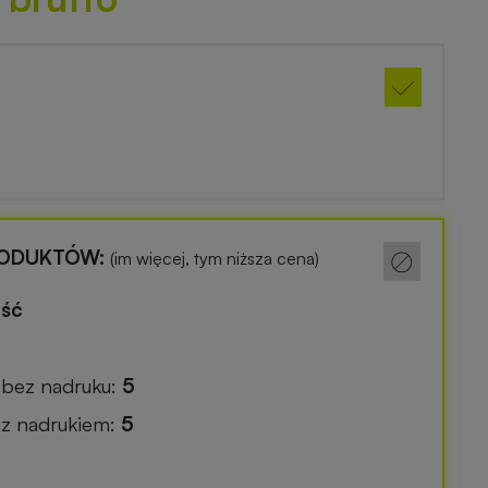
RODUKTÓW:
(im więcej, tym niższa cena)
ość
k bez nadruku:
5
k z nadrukiem:
5