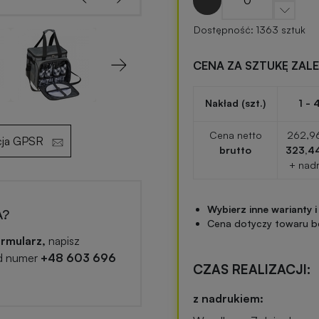
Dostępność: 1363 sztuk
CENA ZA SZTUKĘ ZAL
Next
Nakład (szt.)
1 - 
Cena netto
262,96
cja GPSR
brutto
323,44
+ nad
Wybierz inne warianty i
A?
Cena dotyczy towaru b
rmularz,
napisz
d numer
+48 603 696
CZAS REALIZACJI:
z nadrukiem: