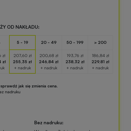
EŻY OD NAKŁADU:
4
5 - 19
20 - 49
50 - 199
> 200
 zł
207,60 zł
200,68 zł
193,76 zł
186,84 zł
 zł
255,35 zł
246,84 zł
238,32 zł
229,81 zł
ruk
+ nadruk
+ nadruk
+ nadruk
+ nadruk
 sprawdź jak się zmienia cena.
ez nadruku
Bez nadruku: