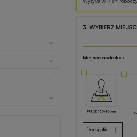
Wysyłka w: 7 dni robocz
3. WYBIERZ MIEJS
Miejsce nadruku :
PRZÓD 150x80 mm
B
Dodaj plik