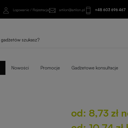
Logowanie / Rejestracja
artilon@artilon.pl
+48 603 696 467
od: 8,73 zł netto
od: 10,74 zł brutto
Sprawdź najlepsze warianty i progi ilośc
Nowości
Promocje
Gadżetowe konsultacje
od: 8,73 zł n
od: 10,74 zł