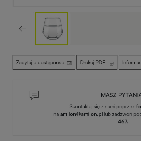
Previous
Zapytaj o dostępność
Drukuj PDF
Informa
MASZ PYTANI
Skontaktuj się z nami poprzez
fo
na
artilon@artilon.pl
lub zadzwoń po
467.