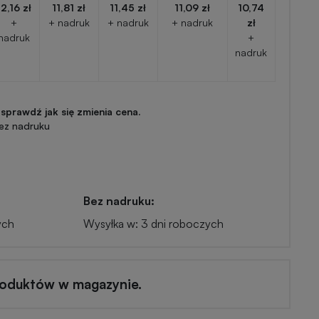
12,16 zł
11,81 zł
11,45 zł
11,09 zł
10,74
+
+ nadruk
+ nadruk
+ nadruk
zł
nadruk
+
nadruk
 sprawdź jak się zmienia cena.
ez nadruku
Bez nadruku:
ych
Wysyłka w: 3 dni roboczych
roduktów w magazynie.