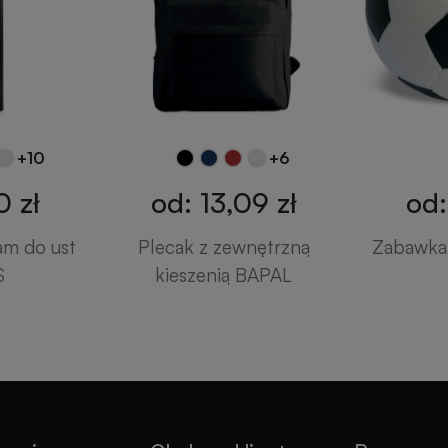
+10
+6
0 zł
od: 13,09 zł
od:
am do ust
Plecak z zewnętrzną
Zabawka 
S
kieszenią BAPAL