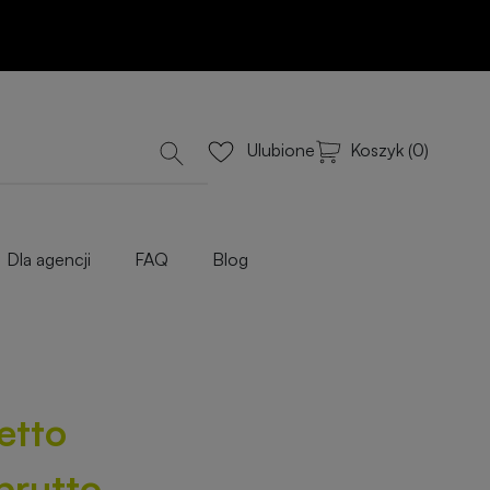
Dodaj do koszyka
lub Wyceń przez e-mail
iowe
Koszyk (0)
Ulubione
Dla agencji
FAQ
Blog
etto
 brutto