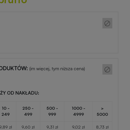
RODUKTÓW:
(im więcej, tym niższa cena)
EŻY OD NAKŁADU:
10 -
250 -
500 -
1000 -
>
249
499
999
4999
5000
9,89 zł
9,60 zł
9,31 zł
9,02 zł
8,73 zł