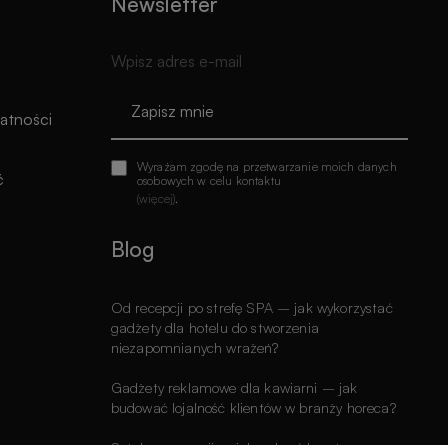
Newsletter
Zapisz mnie
watności
Wyrażam zgodę na przetwarzanie moich danych
ć
osobowych w celu kontaktu
(więcej)
.
Blog
Od recepcji po strefę SPA – jak wykorzystać
gadżety dla hotelu do stworzenia
niezapomnianych wrażeń?
Gadżety reklamowe dla kawiarni – jak
budować lojalność klientów w branży horeca?
Sztuka promocji – jak wybrać kreatywne