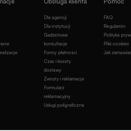
macje
Obsługa klienta
Pomoc
e
Dla agencji
FAQ
Dla instytucji
Regulamin
Gadżetowe
Polityka pry
anie
konsultacje
Pliki cookies
ealizacje
Formy płatności
Jak zamawia
Czas i koszty
dostawy
Zwroty i reklamacje
Formularz
reklamacyjny
Usługi poligraficzne