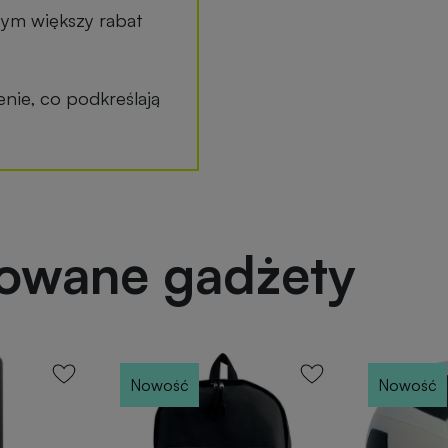
tym większy rabat
ie, co podkreślają
powane gadżety
Nowość
Nowość