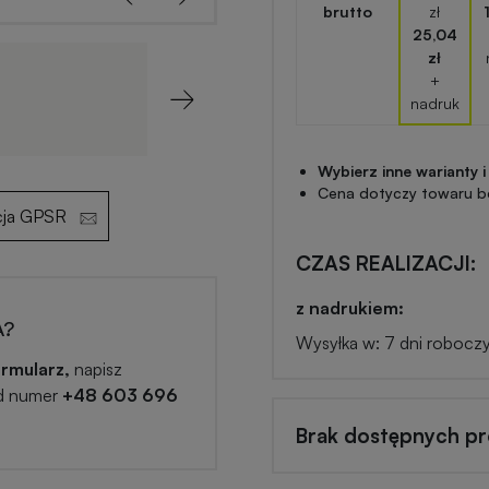
brutto
zł
25,04
zł
+
nadruk
Next
Wybierz inne warianty i
Cena dotyczy towaru b
cja GPSR
CZAS REALIZACJI:
z nadrukiem:
A?
Wysyłka w: 7 dni robocz
rmularz,
napisz
d numer
+48 603 696
Brak dostępnych p