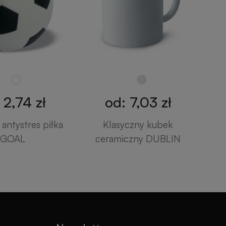
 2,74 zł
od: 7,03 zł
antystres piłka
Klasyczny kubek
GOAL
ceramiczny DUBLIN