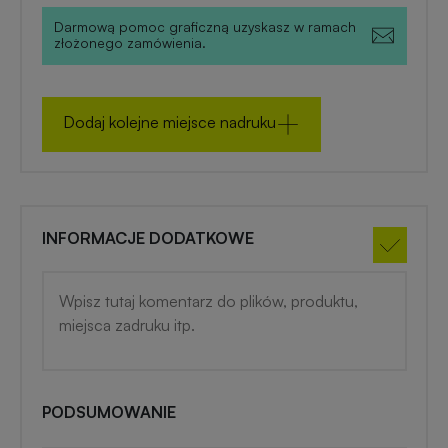
zimowe
Darmową pomoc graficzną uzyskasz w ramach
złożonego zamówienia.
Gadżety
na
lato
Dodaj kolejne miejsce nadruku
INFORMACJE DODATKOWE
PODSUMOWANIE