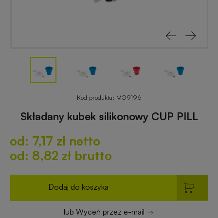
reklamowe
rowerowe
Odblaski
Gadżety
z
reklamowe
nadrukiem
do
ogrodu
Notesy
reklamowe
Gadżety
Kod produktu:
MO9196
dla
Składany kubek silikonowy CUP PILL
placówek
Worki
budżetowych
od: 7,17 zł netto
i
plecaki
od: 8,82 zł brutto
z
Gadżety
nadrukiem
ekologiczne
Dodaj do koszyka
Breloki
Gadżety
lub Wyceń przez e-mail
reklamowe
PREMIUM