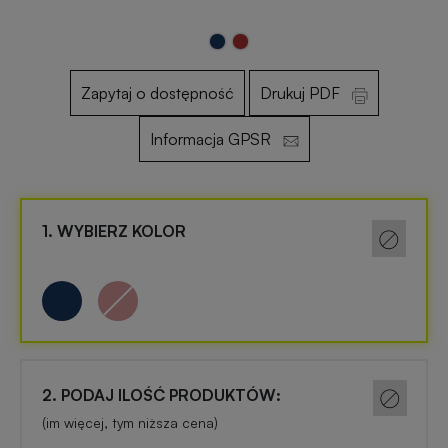
Otwieracze
Gadżety
reklamowe
dla
Zapytaj o dostępność
Drukuj PDF
dzieci
Informacja GPSR
Smycze
reklamowe
Gadżety
szkolne
1. WYBIERZ KOLOR
Maskotki
reklamowe
Gadżety
biurowe
Czapki
reklamowe
Gadżety
Wielkanocne
2. PODAJ ILOŚĆ PRODUKTÓW:
Gry
(im więcej, tym niższa cena)
i
Gadżety