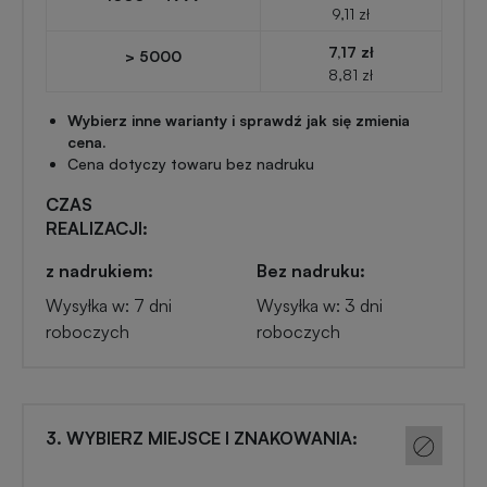
Przypinki
9,11 zł
reklamowe
7,17 zł
> 5000
Gadżety
8,81 zł
dla
Linijki
biegaczy
Wybierz inne warianty i sprawdź jak się zmienia
reklamowe
cena.
Cena dotyczy towaru bez nadruku
Gadżety
Latarki
CZAS
sportowe
REALIZACJI:
reklamowe
z nadrukiem:
Bez nadruku:
Gadżety
Antystresy
Wysyłka w: 7 dni
Wysyłka w: 3 dni
motoryzacyjne
reklamowe
roboczych
roboczych
Gadżety
Pendrive
do
reklamowy
domu
3. WYBIERZ MIEJSCE I ZNAKOWANIA:
Narzędzia