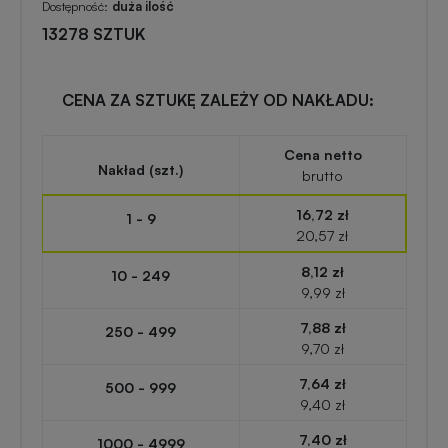
zabawki
turystyczne
Dostępność:
duża ilość
z
13278 SZTUK
nadrukiem
Elektronika
reklamowa
CENA ZA SZTUKĘ ZALEŻY OD NAKŁADU:
Balony
reklamowe
Gadżety
Cena netto
Nakład (szt.)
brutto
survivalowe
Portfele
16,72 zł
1 - 9
reklamowe
20,57 zł
Gadżety
na
8,12 zł
10 - 249
Kredki
event
9,99 zł
reklamowe
w
7,88 zł
250 - 499
plenerze
9,70 zł
Miarki
7,64 zł
500 - 999
reklamowe
Gadżety
9,40 zł
na
7,40 zł
1000 - 4999
konferencję