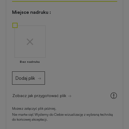
Akcesoria
reklamowe
kuchenne
Miejsce nadruku :
Zapalniczki
Artykuły
reklamowe
kosmetyczne
z
nadrukiem
Skrobaczki
reklamowe
Bez nadruku
do
Gadżety
szyb
dla
Dodaj plik
majsterkowiczów
Parasole
reklamowe
Zobacz jak przygotować plik
Gadżety
medyczne
Możesz załączyć plik później.
Długopisy
Nie martw się! Wyślemy do Ciebie wizualizację z wybraną techniką
reklamowe
do końcowej akceptacji.
Gadżety