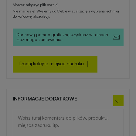
zimowe
Możesz załączyć plik później.
Nie martw się! Wyślemy do Ciebie wizualizację z wybraną techniką
do końcowej akceptacji.
Gadżety
na
lato
Darmową pomoc graficzną uzyskasz w ramach
złożonego zamówienia.
Dodaj kolejne miejsce nadruku
INFORMACJE DODATKOWE