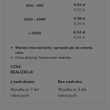
Przypinki
4,52 zł
500 - 999
reklamowe
5,57 zł
Gadżety
4,38 zł
1000 - 4999
dla
5,39 zł
Linijki
biegaczy
reklamowe
4,24 zł
> 5000
5,22 zł
Gadżety
Latarki
Wybierz inne warianty i sprawdź jak się zmienia
sportowe
reklamowe
cena.
Cena dotyczy towaru bez nadruku
Gadżety
CZAS
Antystresy
motoryzacyjne
REALIZACJI:
reklamowe
z nadrukiem:
Bez nadruku:
Gadżety
Pendrive
Wysyłka w: 7 dni
Wysyłka w: 3 dni
do
reklamowy
roboczych
roboczych
domu
Narzędzia