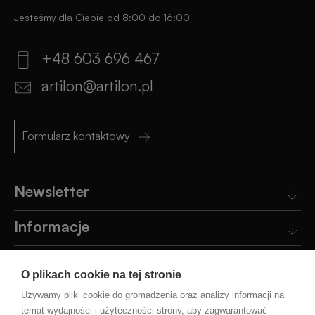
Jesteśmy dla Ciebie od 8:00 do 16:00
+48 603 696 467
artilon@artilon.pl
Formularz kontaktowy
Newsletter
Informacje
Obsługa klienta
O plikach cookie na tej stronie
Pomoc
Używamy pliki cookie do gromadzenia oraz analizy informacji na
temat wydajności i użyteczności strony, aby zagwarantować