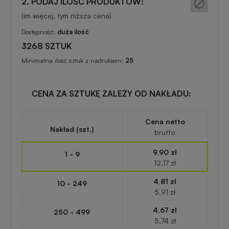
2. PODAJ ILOŚĆ PRODUKTÓW:
zabawki
turystyczne
z
(im więcej, tym niższa cena)
nadrukiem
Dostępność:
duża ilość
Elektronika
3268 SZTUK
reklamowa
Balony
Minimalna ilość sztuk z nadrukiem:
25
reklamowe
Gadżety
survivalowe
CENA ZA SZTUKĘ ZALEŻY OD NAKŁADU:
Portfele
reklamowe
Cena netto
Gadżety
Nakład (szt.)
brutto
na
Kredki
event
9,90 zł
1 - 9
reklamowe
w
12,17 zł
plenerze
4,81 zł
10 - 249
Miarki
5,91 zł
reklamowe
Gadżety
4,67 zł
250 - 499
na
5,74 zł
konferencję