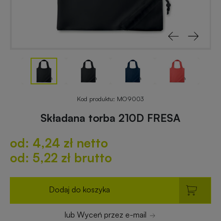
reklamowe
rowerowe
Odblaski
Gadżety
z
reklamowe
nadrukiem
do
ogrodu
Notesy
reklamowe
Gadżety
Kod produktu:
MO9003
dla
Składana torba 210D FRESA
placówek
Worki
budżetowych
od: 4,24 zł netto
i
plecaki
od: 5,22 zł brutto
z
Gadżety
nadrukiem
ekologiczne
Dodaj do koszyka
Breloki
Gadżety
lub Wyceń przez e-mail
reklamowe
PREMIUM