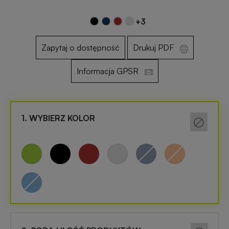
+3
Otwieracze
Gadżety
reklamowe
dla
Zapytaj o dostępność
Drukuj PDF
dzieci
Informacja GPSR
Smycze
reklamowe
Gadżety
szkolne
1. WYBIERZ KOLOR
Maskotki
reklamowe
Gadżety
biurowe
Czapki
reklamowe
Gadżety
Wielkanocne
Gry
i
Gadżety