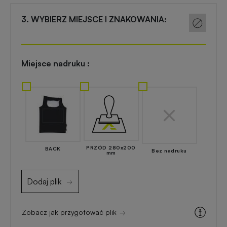
Akcesoria
reklamowe
kuchenne
3. WYBIERZ MIEJSCE I ZNAKOWANIA:
Zapalniczki
Artykuły
reklamowe
kosmetyczne
Miejsce nadruku :
z
nadrukiem
Skrobaczki
reklamowe
do
Gadżety
szyb
dla
majsterkowiczów
PRZÓD 280x200
BACK
Bez nadruku
mm
Parasole
reklamowe
Gadżety
Dodaj plik
medyczne
Długopisy
reklamowe
Zobacz jak przygotować plik
Gadżety