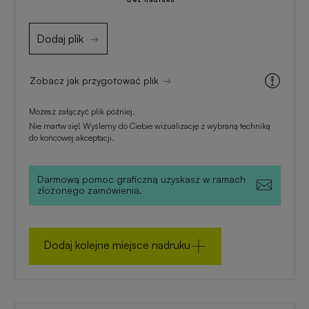
zimowe
Dodaj plik
Gadżety
na
lato
Zobacz jak przygotować plik
Możesz załączyć plik później.
Nie martw się! Wyślemy do Ciebie wizualizację z wybraną techniką
do końcowej akceptacji.
Darmową pomoc graficzną uzyskasz w ramach
złożonego zamówienia.
Dodaj kolejne miejsce nadruku