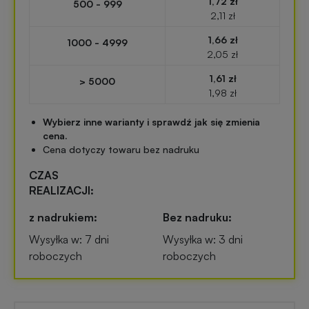
1,72 zł
500 - 999
Przypinki
2,11 zł
reklamowe
1,66 zł
Gadżety
1000 - 4999
2,05 zł
dla
Linijki
biegaczy
1,61 zł
> 5000
reklamowe
1,98 zł
Gadżety
Wybierz inne warianty i sprawdź jak się zmienia
Latarki
sportowe
cena.
reklamowe
Cena dotyczy towaru bez nadruku
CZAS
Gadżety
Antystresy
REALIZACJI:
motoryzacyjne
reklamowe
z nadrukiem:
Bez nadruku:
Gadżety
Wysyłka w: 7 dni
Wysyłka w: 3 dni
Pendrive
do
roboczych
roboczych
reklamowy
domu
Narzędzia