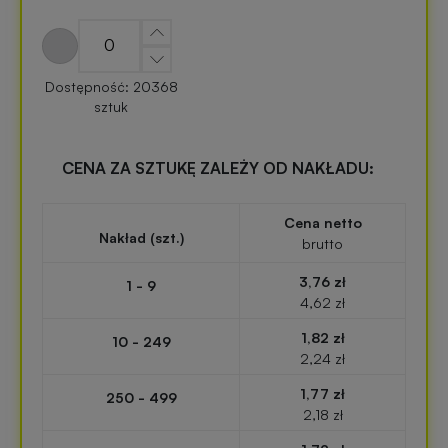
zabawki
turystyczne
z
nadrukiem
Elektronika
Dostępność: 20368
reklamowa
sztuk
Balony
reklamowe
Gadżety
CENA ZA SZTUKĘ ZALEŻY OD NAKŁADU:
survivalowe
Portfele
Cena netto
reklamowe
Nakład (szt.)
Gadżety
brutto
na
3,76 zł
1 - 9
Kredki
event
4,62 zł
reklamowe
w
plenerze
1,82 zł
10 - 249
2,24 zł
Miarki
1,77 zł
reklamowe
Gadżety
250 - 499
2,18 zł
na
konferencję