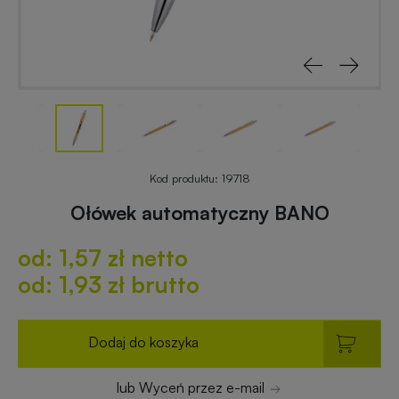
reklamowe
rowerowe
Odblaski
Gadżety
z
reklamowe
nadrukiem
do
ogrodu
Notesy
reklamowe
Gadżety
Kod produktu:
19718
dla
Ołówek automatyczny BANO
placówek
Worki
budżetowych
od: 1,57 zł netto
i
plecaki
od: 1,93 zł brutto
z
Gadżety
nadrukiem
ekologiczne
Dodaj do koszyka
Breloki
Gadżety
lub Wyceń przez e-mail
reklamowe
PREMIUM