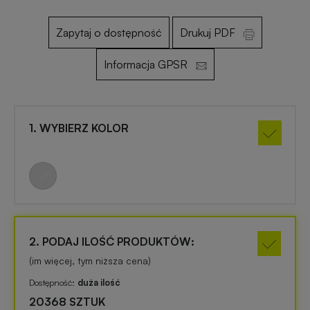
Zapytaj o dostępność
Drukuj PDF
Otwieracze
Gadżety
reklamowe
dla
Informacja GPSR
dzieci
Smycze
reklamowe
Gadżety
1. WYBIERZ KOLOR
szkolne
Maskotki
reklamowe
Gadżety
biurowe
Czapki
reklamowe
Gadżety
2. PODAJ ILOŚĆ PRODUKTÓW:
Wielkanocne
(im więcej, tym niższa cena)
Gry
Dostępność:
duża ilość
i
Gadżety
20368 SZTUK