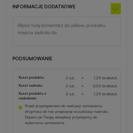
INFORMACJE DODATKOWE
PODSUMOWANIE
Koszt produktu:
0 szt.
×
1,29 brutto/szt.
Koszt nadruku:
0 szt.
×
0,00 brutto/szt.
Koszt produktu z
0 szt.
×
1,29 brutto/szt.
nadrukiem:
Przed przystąpieniem do realizacji zamówienia
otrzymasz od nas propozycję wizualizacji nadruku.
Dopiero po Twojej akceptacji przystąpimy do
wykonania zamówienia.