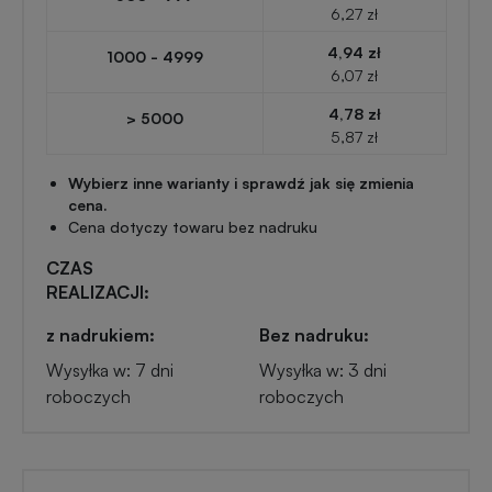
Przypinki
6,27 zł
reklamowe
4,94 zł
1000 - 4999
Gadżety
6,07 zł
dla
Linijki
4,78 zł
> 5000
biegaczy
reklamowe
5,87 zł
Wybierz inne warianty i sprawdź jak się zmienia
Gadżety
Latarki
cena.
sportowe
Cena dotyczy towaru bez nadruku
reklamowe
CZAS
Gadżety
REALIZACJI:
Antystresy
motoryzacyjne
reklamowe
z nadrukiem:
Bez nadruku:
Wysyłka w: 7 dni
Wysyłka w: 3 dni
Gadżety
Pendrive
roboczych
roboczych
do
reklamowy
domu
Narzędzia