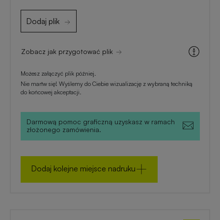
zimowe
Dodaj plik
Gadżety
na
Zobacz jak przygotować plik
lato
Możesz załączyć plik później.
Nie martw się! Wyślemy do Ciebie wizualizację z wybraną techniką
do końcowej akceptacji.
Darmową pomoc graficzną uzyskasz w ramach
złożonego zamówienia.
Dodaj kolejne miejsce nadruku