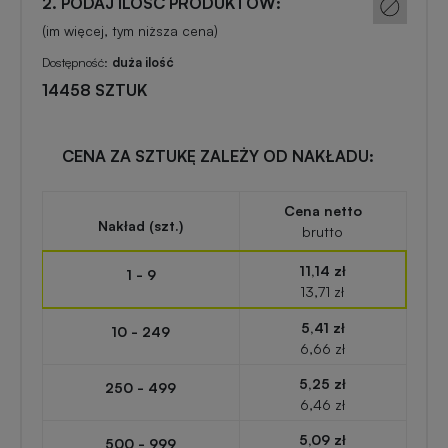
2. PODAJ ILOŚĆ PRODUKTÓW:
zabawki
turystyczne
z
(im więcej, tym niższa cena)
nadrukiem
Dostępność:
duża ilość
Elektronika
14458 SZTUK
reklamowa
Balony
reklamowe
Gadżety
CENA ZA SZTUKĘ ZALEŻY OD NAKŁADU:
survivalowe
Portfele
Cena netto
reklamowe
Nakład (szt.)
brutto
Gadżety
na
11,14 zł
1 - 9
Kredki
event
13,71 zł
reklamowe
w
5,41 zł
10 - 249
plenerze
6,66 zł
Miarki
5,25 zł
250 - 499
reklamowe
Gadżety
6,46 zł
na
5,09 zł
500 - 999
konferencję