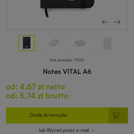
reklamowe
rowerowe
Odblaski
Gadżety
z
reklamowe
nadrukiem
do
ogrodu
Notesy
reklamowe
Gadżety
Kod produktu:
17529
dla
Notes VITAL A6
placówek
Worki
budżetowych
od: 4,67 zł netto
i
plecaki
od: 5,74 zł brutto
z
Gadżety
nadrukiem
ekologiczne
Dodaj do koszyka
Breloki
Gadżety
lub Wyceń przez e-mail
reklamowe
PREMIUM