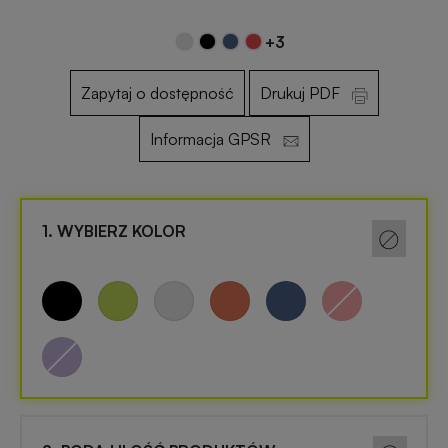
+3
Otwieracze
Gadżety
reklamowe
dla
Zapytaj o dostępność
Drukuj PDF
dzieci
Informacja GPSR
Smycze
reklamowe
Gadżety
szkolne
1. WYBIERZ KOLOR
Maskotki
reklamowe
Gadżety
biurowe
Czapki
reklamowe
Gadżety
Wielkanocne
Gry
i
Gadżety