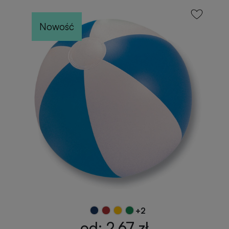
Nowość
+2
od: 2,67 zł