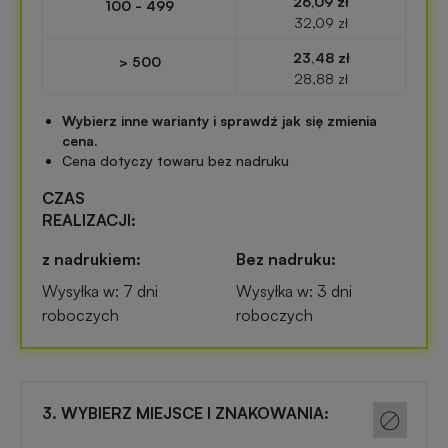
26,09 zł
100 - 499
Przypinki
32,09 zł
reklamowe
Gadżety
23,48 zł
na
> 500
28,88 zł
konferencję
Linijki
Wybierz inne warianty i sprawdź jak się zmienia
reklamowe
cena.
Gadżety
Cena dotyczy towaru bez nadruku
dla
Latarki
biegaczy
CZAS
reklamowe
REALIZACJI:
Gadżety
z nadrukiem:
Bez nadruku:
Antystresy
sportowe
Wysyłka w: 7 dni
Wysyłka w: 3 dni
reklamowe
roboczych
roboczych
Gadżety
Pendrive
motoryzacyjne
reklamowy
3. WYBIERZ MIEJSCE I ZNAKOWANIA:
Gadżety
Narzędzia