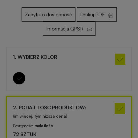
Zapytaj o dostępność
Drukuj PDF
Otwieracze
Gadżety
reklamowe
PREMIUM
Informacja GPSR
Smycze
Gadżety
reklamowe
dla
1. WYBIERZ KOLOR
dzieci
Maskotki
reklamowe
Gadżety
szkolne
Czapki
reklamowe
Gadżety
2. PODAJ ILOŚĆ PRODUKTÓW:
biurowe
(im więcej, tym niższa cena)
Gry
Dostępność:
mała ilość
i
Gadżety
72 SZTUK