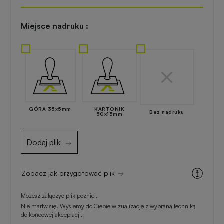
do
reklamowe
domu
Miejsce nadruku :
Zapalniczki
Akcesoria
reklamowe
kuchenne
Skrobaczki
Artykuły
reklamowe
kosmetyczne
do
GÓRA 35x5mm
KARTONIK
z
Bez nadruku
50x15mm
szyb
nadrukiem
Dodaj plik
Parasole
Gadżety
reklamowe
dla
Zobacz jak przygotować plik
majsterkowiczów
Długopisy
Możesz załączyć plik później.
Nie martw się! Wyślemy do Ciebie wizualizację z wybraną techniką
reklamowe
Gadżety
do końcowej akceptacji.