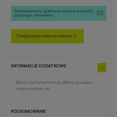
medyczne
Darmową pomoc graficzną uzyskasz w ramach
złożonego zamówienia.
Gadżety
zimowe
Dodaj kolejne miejsce nadruku
Gadżety
na
lato
INFORMACJE DODATKOWE
PODSUMOWANIE