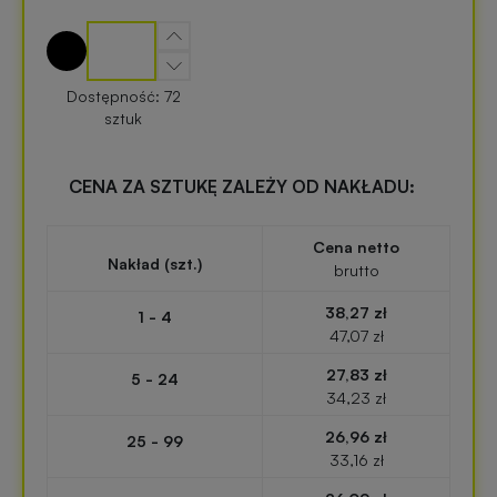
zabawki
Wielkanocne
z
nadrukiem
Gadżety
Dostępność: 72
turystyczne
sztuk
Balony
reklamowe
Elektronika
CENA ZA SZTUKĘ ZALEŻY OD NAKŁADU:
reklamowa
Portfele
Cena netto
reklamowe
Nakład (szt.)
Gadżety
brutto
survivalowe
38,27 zł
1 - 4
Kredki
47,07 zł
reklamowe
Gadżety
27,83 zł
5 - 24
na
34,23 zł
Miarki
event
26,96 zł
reklamowe
w
25 - 99
33,16 zł
plenerze