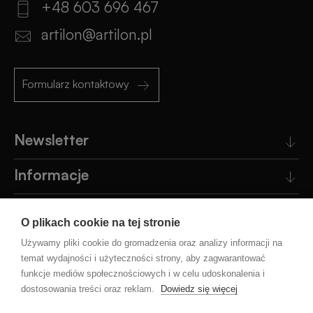
+48 603 696 467
artilon@artilon.pl
Formularz kontaktowy
Newsletter
Informacje
Obsługa klienta
O plikach cookie na tej stronie
Pomoc
Używamy pliki cookie do gromadzenia oraz analizy informacji na
temat wydajności i użyteczności strony, aby zagwarantować
funkcje mediów społecznościowych i w celu udoskonalenia i
Blog
dostosowania treści oraz reklam.
Dowiedz się więcej