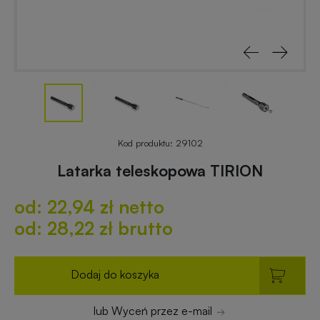
reklamowe
świąteczne
Odblaski
Gadżety
z
rowerowe
nadrukiem
Gadżety
Notesy
reklamowe
reklamowe
do
Kod produktu:
29102
ogrodu
Latarka teleskopowa TIRION
Worki
od: 22,94 zł netto
i
Gadżety
plecaki
dla
od: 28,22 zł brutto
z
placówek
nadrukiem
budżetowych
Dodaj do koszyka
Breloki
Gadżety
lub Wyceń przez e-mail
reklamowe
ekologiczne