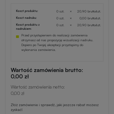
Koszt produktu:
0 szt.
×
20,90 brutto/szt.
Koszt nadruku:
0 szt.
×
0,00 brutto/szt.
Koszt produktu z
0 szt.
×
20,90 brutto/szt.
nadrukiem:
Przed przystąpieniem do realizacji zamówienia
otrzymasz od nas propozycję wizualizacji nadruku.
Dopiero po Twojej akceptacji przystąpimy do
wykonania zamówienia.
Wartość zamówienia brutto:
0,00 zł
Wartość zamówienia netto:
0,00 zł
Złóż zamówienie i sprawdź, jaki jeszcze rabat możesz
zyskać!