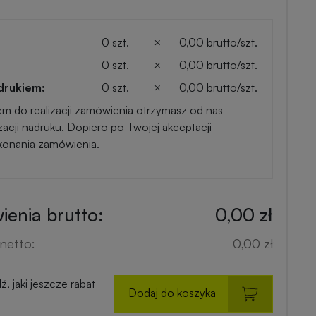
0 szt.
×
0,00 brutto/szt.
0 szt.
×
0,00 brutto/szt.
drukiem:
0 szt.
×
0,00 brutto/szt.
em do realizacji zamówienia otrzymasz od nas
zacji nadruku. Dopiero po Twojej akceptacji
konania zamówienia.
enia brutto:
0,00 zł
netto:
0,00 zł
, jaki jeszcze rabat
Dodaj do koszyka