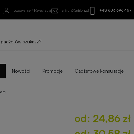
Logowanie / Rejestracja
artilon@artilon.pl
+48 603 696 467
od: 24,86 zł netto
od: 30,58 zł brutto
Sprawdź najlepsze warianty i progi ilośc
Nowości
Promocje
Gadżetowe konsultacje
iem
od: 24,86 zł
od: 30,58 zł