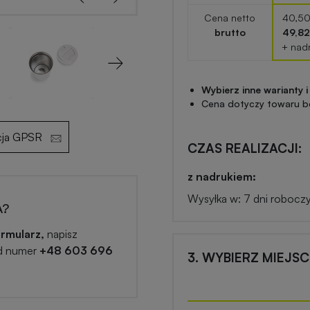
Cena netto
40,50
brutto
49,82
+ nad
Next
Wybierz inne warianty i
Cena dotyczy towaru b
cja GPSR
CZAS REALIZACJI:
z nadrukiem:
Wysyłka w: 7 dni robocz
A?
rmularz,
napisz
d numer
+48 603 696
3. WYBIERZ MIEJS