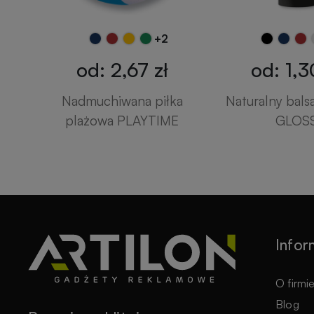
+2
od: 2,67 zł
od: 1,3
Nadmuchiwana piłka
Naturalny bals
plażowa PLAYTIME
GLOS
Infor
O firmi
Blog