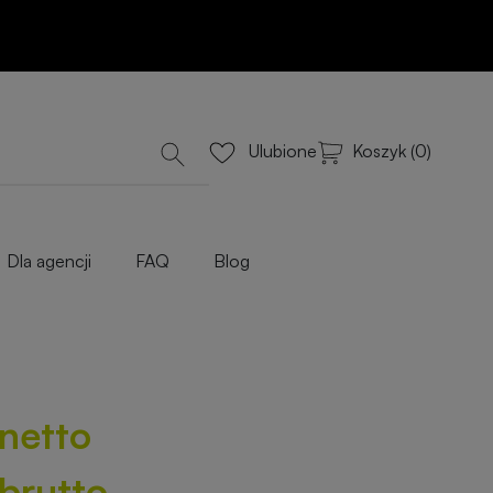
Dodaj do koszyka
lub Wyceń przez e-mail
iowe
Koszyk (0)
Ulubione
Dla agencji
FAQ
Blog
 netto
 brutto