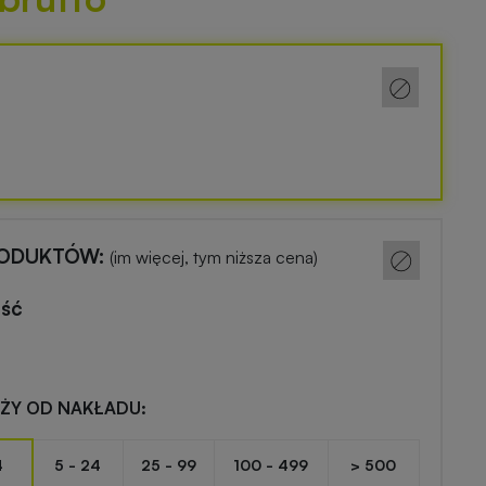
RODUKTÓW:
(im więcej, tym niższa cena)
ość
EŻY OD NAKŁADU:
4
5 - 24
25 - 99
100 - 499
> 500