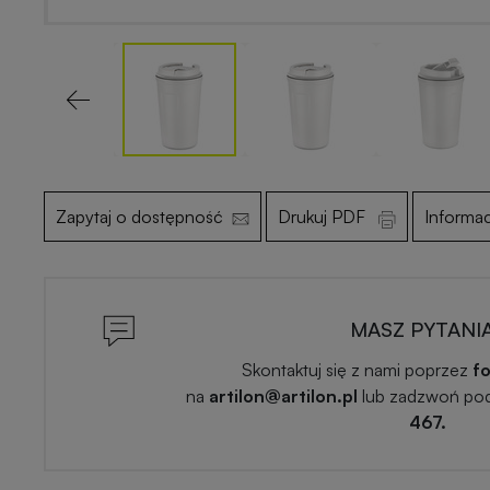
Previous
Zapytaj o dostępność
Drukuj PDF
Informa
MASZ PYTANI
Skontaktuj się z nami poprzez
fo
na
artilon@artilon.pl
lub zadzwoń po
467.