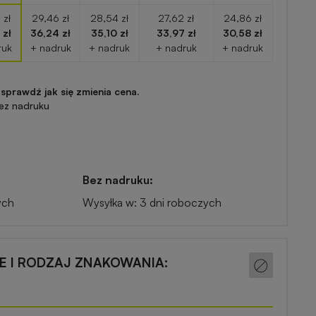
 zł
29,46 zł
28,54 zł
27,62 zł
24,86 zł
 zł
36,24 zł
35,10 zł
33,97 zł
30,58 zł
ruk
+ nadruk
+ nadruk
+ nadruk
+ nadruk
 sprawdź jak się zmienia cena.
ez nadruku
Bez nadruku:
ych
Wysyłka w: 3 dni roboczych
CE I RODZAJ ZNAKOWANIA: