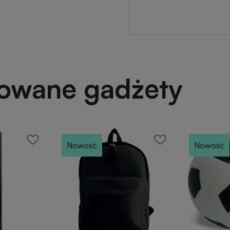
powane gadżety
Nowość
Nowość