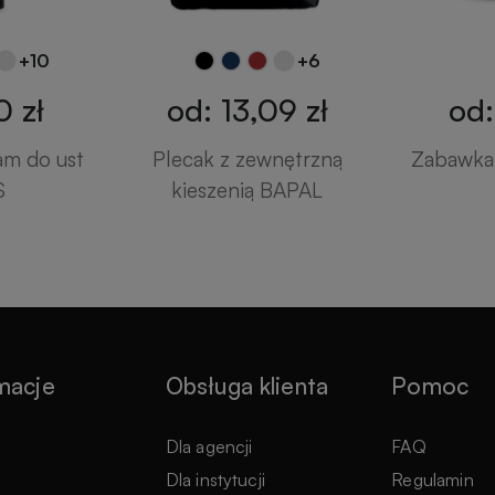
+10
+6
0 zł
od: 13,09 zł
od:
am do ust
Plecak z zewnętrzną
Zabawka 
S
kieszenią BAPAL
macje
Obsługa klienta
Pomoc
e
Dla agencji
FAQ
Dla instytucji
Regulamin