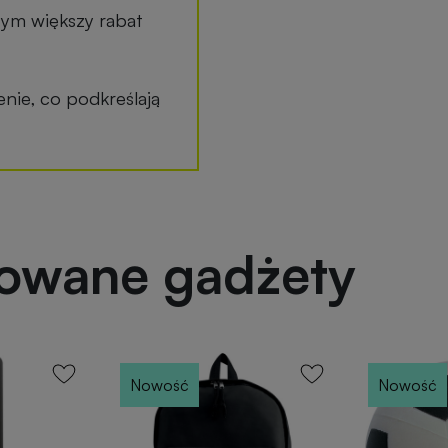
tym większy rabat
ie, co podkreślają
powane gadżety
Nowość
Nowość