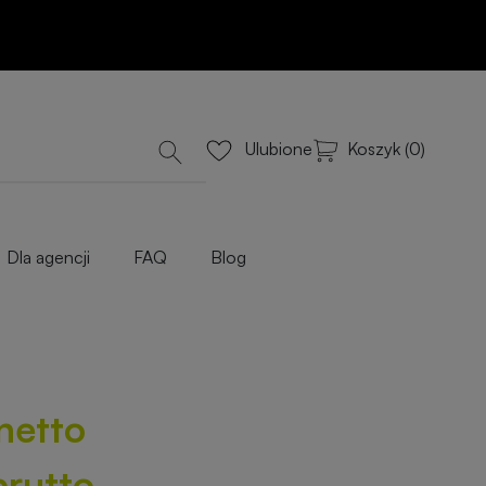
Dodaj do koszyka
lub Wyceń przez e-mail
iowe
Koszyk (0)
Ulubione
Dla agencji
FAQ
Blog
 netto
brutto