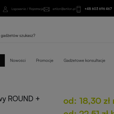
Logowanie / Rejestracja
artilon@artilon.pl
+48 603 696 467
od: 18,30 zł netto
od: 22,51 zł brutto
Sprawdź najlepsze warianty i progi ilośc
Nowości
Promocje
Gadżetowe konsultacje
owy ROUND +
od: 18,30 zł
od: 22,51 zł 