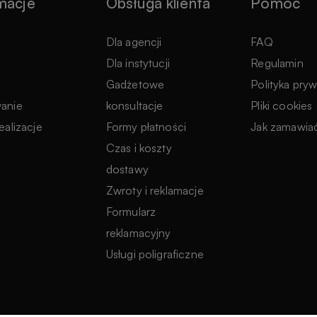
macje
Obsługa klienta
Pomoc
e
Dla agencji
FAQ
Dla instytucji
Regulamin
Gadżetowe
Polityka pry
anie
konsultacje
Pliki cookies
ealizacje
Formy płatności
Jak zamawia
Czas i koszty
dostawy
Zwroty i reklamacje
Formularz
reklamacyjny
Usługi poligraficzne