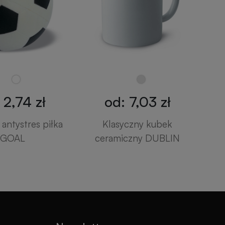
 2,74 zł
od: 7,03 zł
antystres piłka
Klasyczny kubek
GOAL
ceramiczny DUBLIN