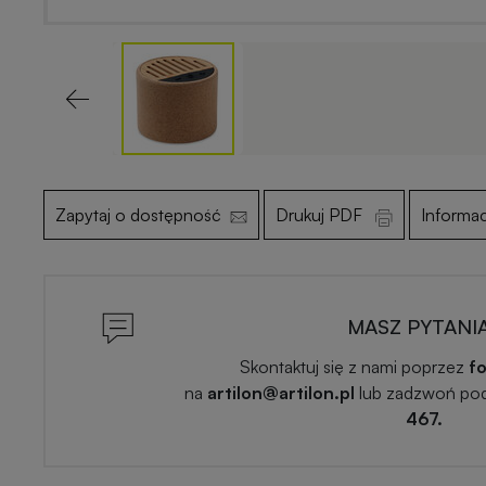
Previous
Zapytaj o dostępność
Drukuj PDF
Informa
MASZ PYTANI
Skontaktuj się z nami poprzez
fo
na
artilon@artilon.pl
lub zadzwoń po
467.