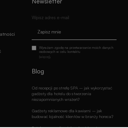
Newsletter
Zapisz mnie
watności
Wyrażam zgodę na przetwarzanie moich danych
ć
osobowych w celu kontaktu
(więcej)
.
Blog
Od recepcji po strefę SPA – jak wykorzystać
gadżety dla hotelu do stworzenia
niezapomnianych wrażeń?
Gadżety reklamowe dla kawiarni – jak
budować lojalność klientów w branży horeca?
Sztuka promocji – jak wybrać kreatywne