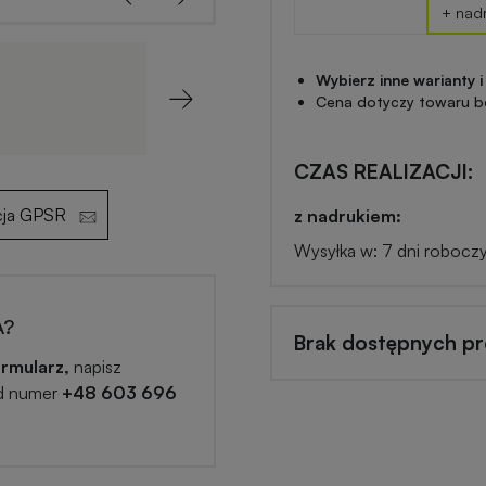
+ nad
Wybierz inne warianty i
Cena dotyczy towaru b
Next
CZAS REALIZACJI:
cja GPSR
z nadrukiem:
Wysyłka w: 7 dni robocz
A?
Brak dostępnych p
rmularz,
napisz
d numer
+48 603 696