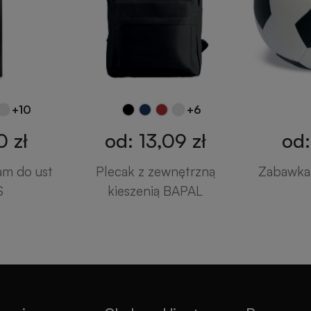
+10
+6
0 zł
od: 13,09 zł
od:
am do ust
Plecak z zewnętrzną
Zabawka 
S
kieszenią BAPAL