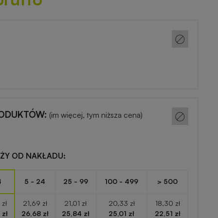
RODUKTÓW:
(im więcej, tym niższa cena)
EŻY OD NAKŁADU:
4
5 - 24
25 - 99
100 - 499
> 500
 zł
21,69 zł
21,01 zł
20,33 zł
18,30 zł
 zł
26,68 zł
25,84 zł
25,01 zł
22,51 zł