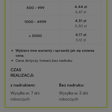
Przypinki
4,44 zł
500 - 999
reklamowe
5,47 zł
Gadżety
4,31 zł
dla
1000 - 4999
Linijki
5,30 zł
biegaczy
reklamowe
4,17 zł
> 5000
5,12 zł
Gadżety
Latarki
sportowe
Wybierz inne warianty i sprawdź jak się zmienia
reklamowe
cena.
Cena dotyczy towaru bez nadruku
Gadżety
Antystresy
CZAS
motoryzacyjne
reklamowe
REALIZACJI:
z nadrukiem:
Bez nadruku:
Gadżety
Pendrive
do
Wysyłka w: 7 dni
Wysyłka w: 3 dni
reklamowy
domu
roboczych
roboczych
Narzędzia