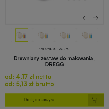
reklamowe
rowerowe
Odblaski
Gadżety
z
reklamowe
nadrukiem
do
ogrodu
Notesy
reklamowe
Gadżety
Kod produktu:
MO2501
dla
Drewniany zestaw do malowania j
placówek
DREGG
Worki
budżetowych
i
od: 4,17 zł netto
plecaki
z
Gadżety
od: 5,13 zł brutto
nadrukiem
ekologiczne
Dodaj do koszyka
Breloki
Gadżety
reklamowe
PREMIUM