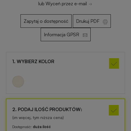
lub Wyceń przez e-mail
Otwieracze
Gadżety
Zapytaj o dostępność
Drukuj PDF
reklamowe
dla
dzieci
Informacja GPSR
Smycze
reklamowe
Gadżety
szkolne
1. WYBIERZ KOLOR
Maskotki
reklamowe
Gadżety
biurowe
Czapki
reklamowe
Gadżety
Wielkanocne
2. PODAJ ILOŚĆ PRODUKTÓW:
(im więcej, tym niższa cena)
Gry
i
Gadżety
Dostępność:
duża ilość