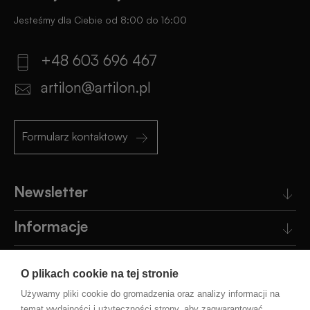
Jesteśmy dla Ciebie od 8:00 do 16:00
+48 603 696 467
artilon@artilon.pl
Formularz kontaktowy
Newsletter
Informacje
Obsługa klienta
O plikach cookie na tej stronie
Pomoc
Używamy pliki cookie do gromadzenia oraz analizy informacji na
temat wydajności i użyteczności strony, aby zagwarantować