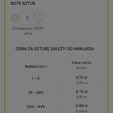
zabawki
turystyczne
8379 SZTUK
z
nadrukiem
Elektronika
reklamowa
Dostępność: 8379
Balony
sztuk
reklamowe
Gadżety
survivalowe
CENA ZA SZTUKĘ ZALEŻY OD NAKŁADU:
Portfele
reklamowe
Gadżety
Cena netto
Nakład (szt.)
na
brutto
Kredki
event
9,72 zł
1 - 9
reklamowe
w
11,96 zł
plenerze
4,72 zł
10 - 249
Miarki
5,81 zł
reklamowe
Gadżety
4,58 zł
na
250 - 499
5,64 zł
konferencję