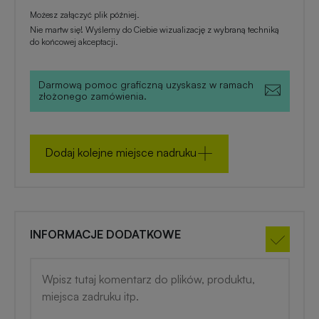
zimowe
Możesz załączyć plik później.
Nie martw się! Wyślemy do Ciebie wizualizację z wybraną techniką
do końcowej akceptacji.
Gadżety
na
lato
Darmową pomoc graficzną uzyskasz w ramach
złożonego zamówienia.
Dodaj kolejne miejsce nadruku
INFORMACJE DODATKOWE