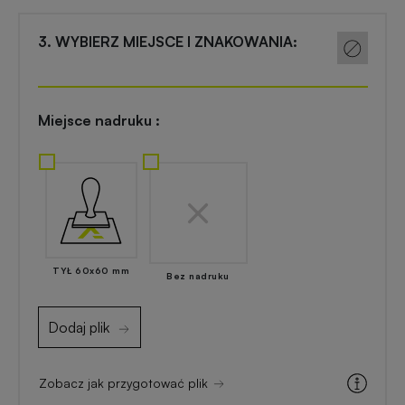
Akcesoria
reklamowe
kuchenne
3. WYBIERZ MIEJSCE I ZNAKOWANIA:
Zapalniczki
Artykuły
reklamowe
kosmetyczne
Miejsce nadruku :
z
nadrukiem
Skrobaczki
reklamowe
do
Gadżety
szyb
dla
majsterkowiczów
TYŁ 60x60 mm
Parasole
Bez nadruku
reklamowe
Gadżety
Dodaj plik
medyczne
Długopisy
reklamowe
Zobacz jak przygotować plik
Gadżety