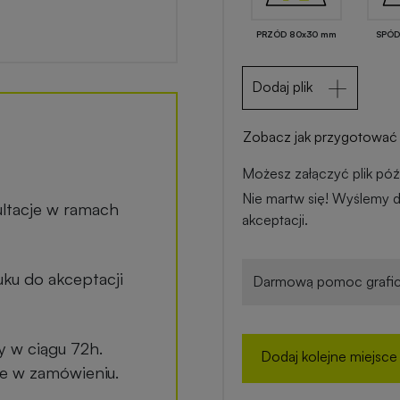
PRZÓD 80x30 mm
SPÓD
Dodaj plik
Zobacz jak przygotować 
Możesz załączyć plik późn
Nie martw się! Wyślemy d
ltacje w ramach
akceptacji.
ku do akceptacji
Darmową pomoc grafic
y w ciągu 72h.
Dodaj kolejne miejsce
ane w zamówieniu.