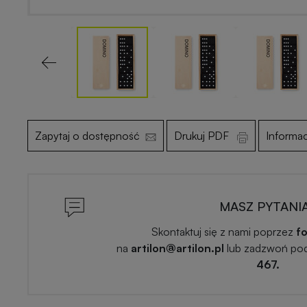
Previous
Zapytaj o dostępność
Drukuj PDF
Informa
MASZ PYTANI
Skontaktuj się z nami poprzez
fo
na
artilon@artilon.pl
lub zadzwoń po
467.