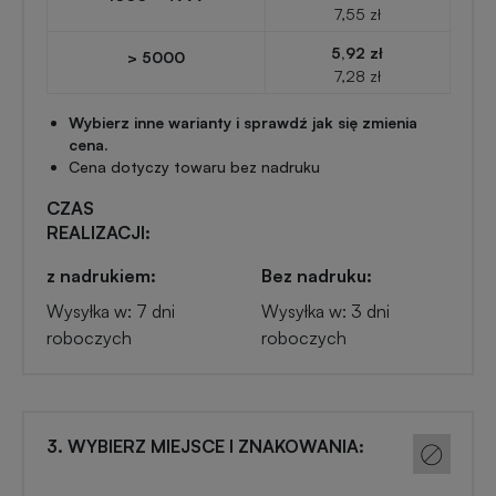
Przypinki
7,55 zł
reklamowe
5,92 zł
> 5000
Gadżety
7,28 zł
dla
Linijki
biegaczy
Wybierz inne warianty i sprawdź jak się zmienia
reklamowe
cena.
Cena dotyczy towaru bez nadruku
Gadżety
Latarki
CZAS
sportowe
REALIZACJI:
reklamowe
z nadrukiem:
Bez nadruku:
Gadżety
Antystresy
Wysyłka w: 7 dni
Wysyłka w: 3 dni
motoryzacyjne
reklamowe
roboczych
roboczych
Gadżety
Pendrive
do
reklamowy
domu
3. WYBIERZ MIEJSCE I ZNAKOWANIA:
Narzędzia