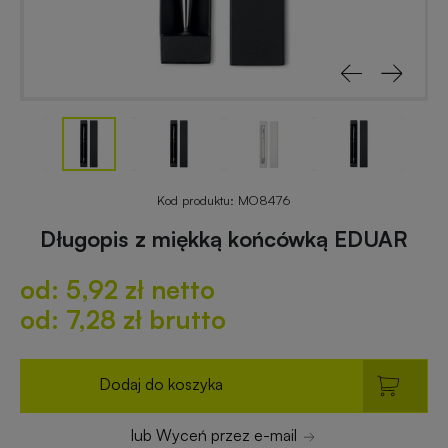
reklamowe
rowerowe
Odblaski
Gadżety
z
reklamowe
nadrukiem
do
ogrodu
Notesy
reklamowe
Gadżety
Kod produktu:
MO8476
dla
Długopis z miękką końcówką EDUAR
placówek
Worki
budżetowych
od: 5,92 zł netto
i
plecaki
od: 7,28 zł brutto
z
Gadżety
nadrukiem
ekologiczne
Dodaj do koszyka
Breloki
Gadżety
lub Wyceń przez e-mail
reklamowe
PREMIUM