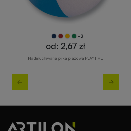
+2
od: 2,67 zł
Nadmuchiwana piłka plażowa PLAYTIME