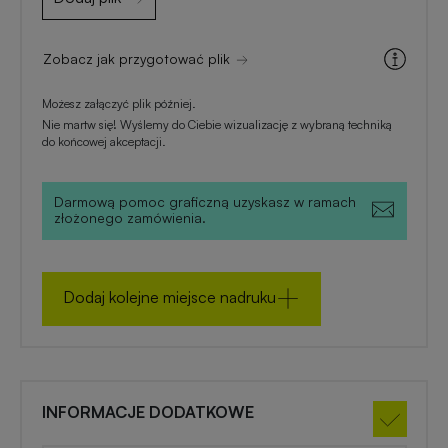
zimowe
Zobacz jak przygotować plik
Gadżety
na
Możesz załączyć plik później.
lato
Nie martw się! Wyślemy do Ciebie wizualizację z wybraną techniką
do końcowej akceptacji.
Darmową pomoc graficzną uzyskasz w ramach
złożonego zamówienia.
Dodaj kolejne miejsce nadruku
INFORMACJE DODATKOWE