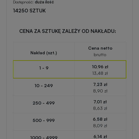
zabawki
turystyczne
Dostępność:
duża ilość
z
14250 SZTUK
nadrukiem
Elektronika
reklamowa
CENA ZA SZTUKĘ ZALEŻY OD NAKŁADU:
Balony
reklamowe
Gadżety
Cena netto
Nakład (szt.)
brutto
survivalowe
Portfele
10,96 zł
1 - 9
reklamowe
13,48 zł
Gadżety
na
7,23 zł
10 - 249
Kredki
event
8,90 zł
reklamowe
w
7,01 zł
250 - 499
plenerze
8,63 zł
Miarki
6,58 zł
500 - 999
reklamowe
Gadżety
8,09 zł
na
6,14 zł
1000 - 4999
konferencję