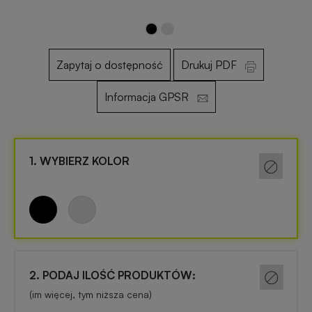
Otwieracze
Gadżety
reklamowe
dla
Zapytaj o dostępność
Drukuj PDF
dzieci
Informacja GPSR
Smycze
reklamowe
Gadżety
szkolne
1. WYBIERZ KOLOR
Maskotki
reklamowe
Gadżety
biurowe
Czapki
reklamowe
Gadżety
Wielkanocne
2. PODAJ ILOŚĆ PRODUKTÓW:
Gry
(im więcej, tym niższa cena)
i
Gadżety