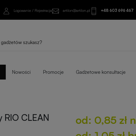
Logowanie / Rejestracja
artilon@artilon.pl
+48 603 696 467
od: 0,85 zł netto
od: 1,05 zł brutto
Sprawdź najlepsze warianty i progi ilośc
Nowości
Promocje
Gadżetowe konsultacje
ny RIO CLEAN
od: 0,85 zł 
od: 1,05 zł b