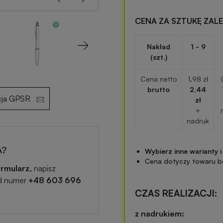
CENA ZA SZTUKĘ ZAL
Nakład
1 - 9
Next
(szt.)
Cena netto
1,98 zł
brutto
2,44
cja GPSR
zł
+
nadruk
A?
Wybierz inne warianty i
Cena dotyczy towaru b
rmularz,
napisz
d numer
+48 603 696
CZAS REALIZACJI:
z nadrukiem: