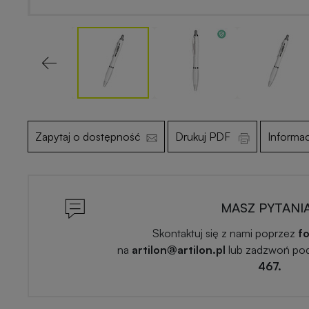
Previous
Zapytaj o dostępność
Drukuj PDF
Informa
MASZ PYTANI
Skontaktuj się z nami poprzez
fo
na
artilon@artilon.pl
lub zadzwoń po
467.