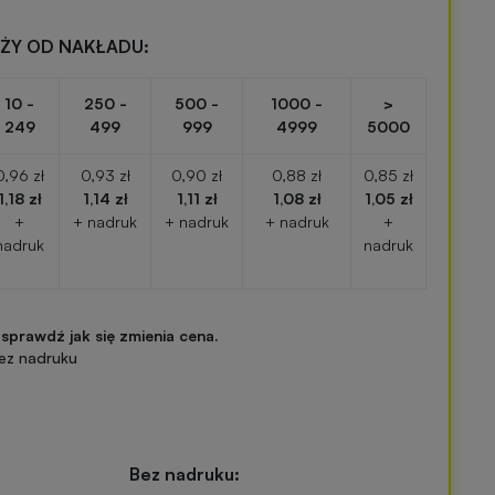
EŻY OD NAKŁADU:
10 -
250 -
500 -
1000 -
>
249
499
999
4999
5000
0,96 zł
0,93 zł
0,90 zł
0,88 zł
0,85 zł
1,18 zł
1,14 zł
1,11 zł
1,08 zł
1,05 zł
+
+ nadruk
+ nadruk
+ nadruk
+
nadruk
nadruk
 sprawdź jak się zmienia cena.
ez nadruku
Bez nadruku: