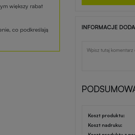
tym większy rabat
INFORMACJE DOD
ie, co podkreślają
PODSUMOWA
Koszt produktu:
Koszt nadruku:
Koszt produktu z na