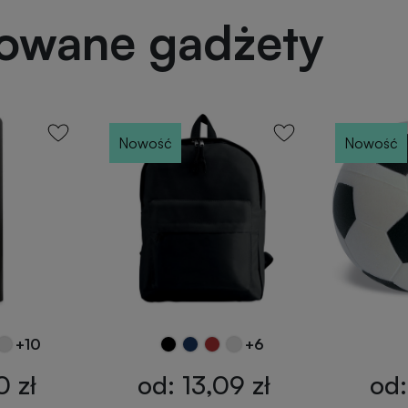
powane gadżety
Nowość
Nowość
+10
+6
0 zł
od: 13,09 zł
od: