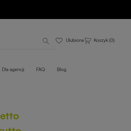
Dodaj do koszyka
lub Wyceń przez e-mail
iowe
Koszyk (0)
Ulubione
Dla agencji
FAQ
Blog
netto
rutto