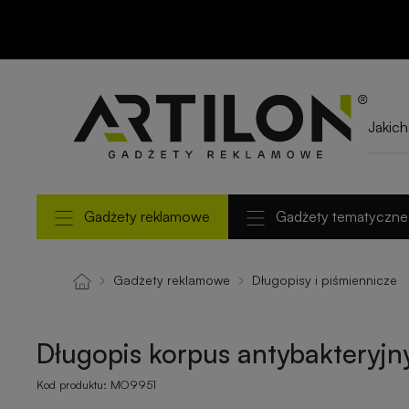
Długopis korpus
antybakteryjny RIO
CLEAN
Gadżety reklamowe
Gadżety tematyczne
Gadżety reklamowe
Długopisy i piśmiennicze
Długopis korpus antybakteryj
Kod produktu:
MO9951