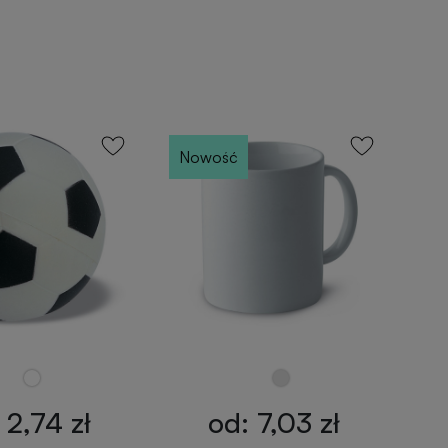
Nowość
 2,74 zł
od: 7,03 zł