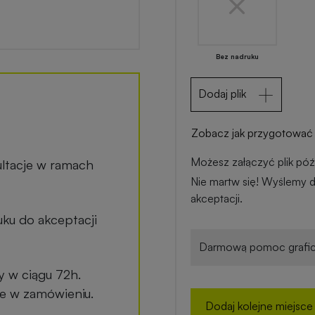
Bez nadruku
Dodaj plik
Zobacz jak przygotować 
Możesz załączyć plik późn
ltacje w ramach
Nie martw się! Wyślemy d
akceptacji.
ku do akceptacji
Darmową pomoc grafic
y w ciągu 72h.
ane w zamówieniu.
Dodaj kolejne miejsce