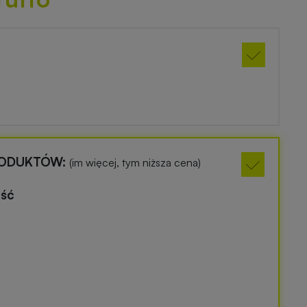
RODUKTÓW:
(im więcej, tym niższa cena)
ość