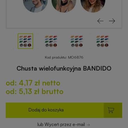
reklamowe
rowerowe
Odblaski
Gadżety
z
reklamowe
nadrukiem
do
ogrodu
Notesy
reklamowe
Gadżety
Kod produktu:
MO6876
dla
Chusta wielofunkcyjna BANDIDO
placówek
Worki
budżetowych
od: 4,17 zł netto
i
plecaki
od: 5,13 zł brutto
z
Gadżety
nadrukiem
ekologiczne
Dodaj do koszyka
Breloki
Gadżety
lub Wyceń przez e-mail
reklamowe
PREMIUM