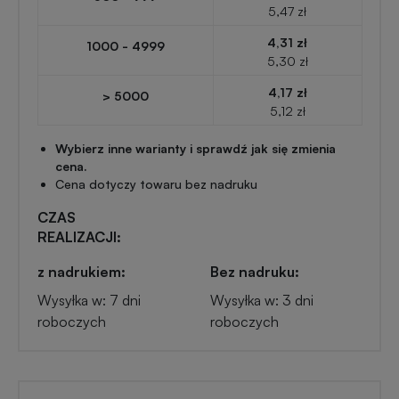
Przypinki
5,47 zł
reklamowe
4,31 zł
1000 - 4999
Gadżety
5,30 zł
dla
Linijki
4,17 zł
> 5000
biegaczy
reklamowe
5,12 zł
Wybierz inne warianty i sprawdź jak się zmienia
Gadżety
Latarki
cena.
sportowe
Cena dotyczy towaru bez nadruku
reklamowe
CZAS
Gadżety
REALIZACJI:
Antystresy
motoryzacyjne
reklamowe
z nadrukiem:
Bez nadruku:
Wysyłka w: 7 dni
Wysyłka w: 3 dni
Gadżety
Pendrive
roboczych
roboczych
do
reklamowy
domu
Narzędzia