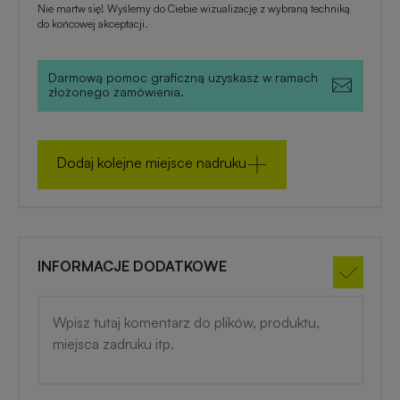
zimowe
Nie martw się! Wyślemy do Ciebie wizualizację z wybraną techniką
do końcowej akceptacji.
Gadżety
na
Darmową pomoc graficzną uzyskasz w ramach
złożonego zamówienia.
lato
Dodaj kolejne miejsce nadruku
INFORMACJE DODATKOWE