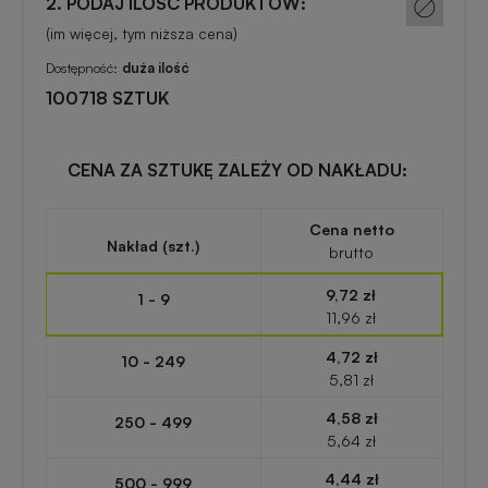
2. PODAJ ILOŚĆ PRODUKTÓW:
zabawki
turystyczne
z
(im więcej, tym niższa cena)
nadrukiem
Dostępność:
duża ilość
Elektronika
100718 SZTUK
reklamowa
Balony
reklamowe
Gadżety
CENA ZA SZTUKĘ ZALEŻY OD NAKŁADU:
survivalowe
Portfele
Cena netto
reklamowe
Nakład (szt.)
brutto
Gadżety
na
9,72 zł
1 - 9
Kredki
event
11,96 zł
reklamowe
w
4,72 zł
10 - 249
plenerze
5,81 zł
Miarki
4,58 zł
250 - 499
reklamowe
Gadżety
5,64 zł
na
4,44 zł
500 - 999
konferencję