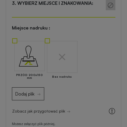
Akcesoria
3. WYBIERZ MIEJSCE I ZNAKOWANIA:
reklamowe
kuchenne
Zapalniczki
Artykuły
Miejsce nadruku :
reklamowe
kosmetyczne
z
nadrukiem
Skrobaczki
reklamowe
do
Gadżety
szyb
dla
PRZÓD 200x150
Bez nadruku
majsterkowiczów
mm
Parasole
reklamowe
Dodaj plik
Gadżety
medyczne
Długopisy
Zobacz jak przygotować plik
reklamowe
Gadżety
Możesz załączyć plik później.