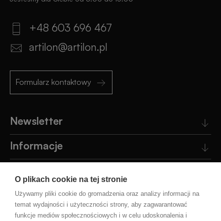
+48 603 696 467
artilon@artilon.pl
Formularz kontaktowy
Newsletter
Informacje
Obsługa klienta
O plikach cookie na tej stronie
Pomoc
Używamy pliki cookie do gromadzenia oraz analizy informacji na
temat wydajności i użyteczności strony, aby zagwarantować
funkcje mediów społecznościowych i w celu udoskonalenia i
Blog