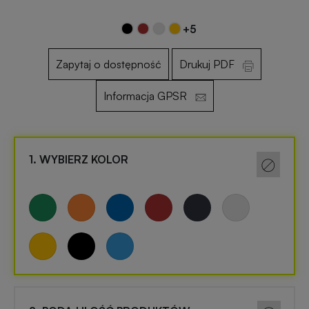
+5
Otwieracze
Gadżety
reklamowe
dla
Zapytaj o dostępność
Drukuj PDF
dzieci
Informacja GPSR
Smycze
reklamowe
Gadżety
szkolne
1. WYBIERZ KOLOR
Maskotki
reklamowe
Gadżety
biurowe
Czapki
reklamowe
Gadżety
Wielkanocne
Gry
i
Gadżety