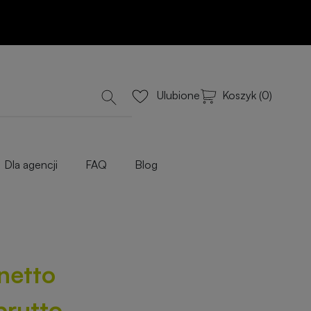
Dodaj do koszyka
lub Wyceń przez e-mail
iowe
Koszyk (0)
Ulubione
Dla agencji
FAQ
Blog
 netto
brutto