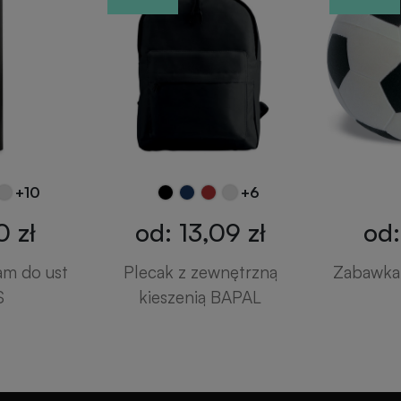
+10
+6
0 zł
od: 13,09 zł
od:
am do ust
Plecak z zewnętrzną
Zabawka 
S
kieszenią BAPAL