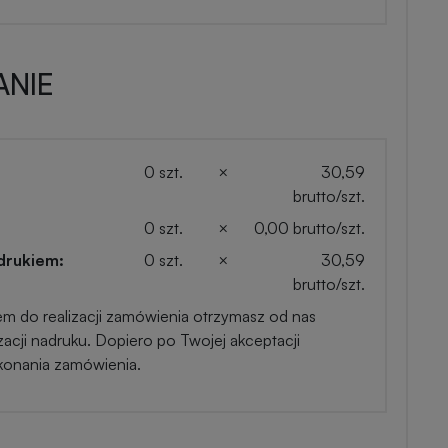
NIE
0 szt.
×
30,59
brutto/szt.
0 szt.
×
0,00 brutto/szt.
drukiem:
0 szt.
×
30,59
brutto/szt.
em do realizacji zamówienia otrzymasz od nas
zacji nadruku. Dopiero po Twojej akceptacji
konania zamówienia.