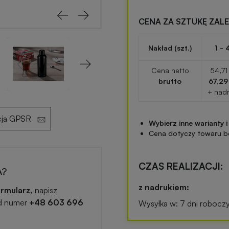
CENA ZA SZTUKĘ ZAL
Nakład (szt.)
1 - 
Next
Cena netto
54,71 
brutto
67,29
+ nad
cja GPSR
Wybierz inne warianty i
Cena dotyczy towaru b
CZAS REALIZACJI:
A?
z nadrukiem:
rmularz,
napisz
d numer
+48 603 696
Wysyłka w: 7 dni robocz