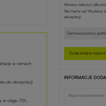
Możesz załączyć plik późn
Nie martw się! Wyślemy d
akceptacji.
Darmową pomoc grafic
Dodaj kolejne miejsce
ltacje w ramach
INFORMACJE DOD
ku do akceptacji
y w ciągu 72h.