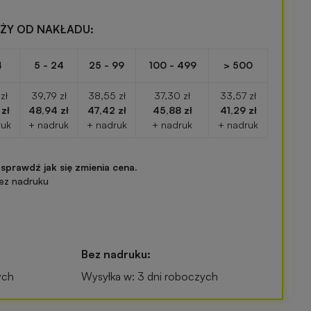
EŻY OD NAKŁADU:
4
5 - 24
25 - 99
100 - 499
> 500
zł
39,79 zł
38,55 zł
37,30 zł
33,57 zł
 zł
48,94 zł
47,42 zł
45,88 zł
41,29 zł
ruk
+ nadruk
+ nadruk
+ nadruk
+ nadruk
 sprawdź jak się zmienia cena.
ez nadruku
Bez nadruku:
ych
Wysyłka w: 3 dni roboczych