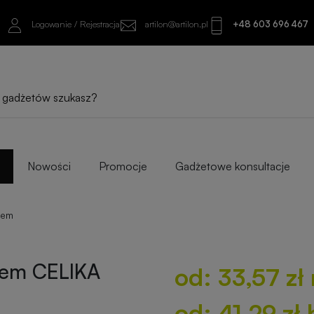
Logowanie / Rejestracja
artilon@artilon.pl
+48 603 696 467
od: 33,57 zł netto
A
od: 41,29 zł brutto
Sprawdź najlepsze warianty i progi ilośc
Nowości
Promocje
Gadżetowe konsultacje
iem
rem CELIKA
od: 33,57 zł
od: 41,29 zł 