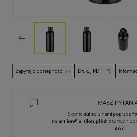
Previous
Zapytaj o dostępność
Drukuj PDF
Informa
MASZ PYTANI
Skontaktuj się z nami poprzez
fo
na
artilon@artilon.pl
lub zadzwoń po
467.