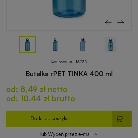
reklamowe
rowerowe
Odblaski
Gadżety
z
reklamowe
nadrukiem
do
ogrodu
Notesy
reklamowe
Gadżety
Kod produktu:
16230
dla
Butelka rPET TINKA 400 ml
placówek
Worki
budżetowych
od: 8,49 zł netto
i
plecaki
od: 10,44 zł brutto
z
Gadżety
nadrukiem
ekologiczne
Dodaj do koszyka
Breloki
Gadżety
lub Wyceń przez e-mail
reklamowe
PREMIUM