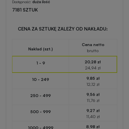
zabawki
turystyczne
Dostępność:
duża ilość
z
7181 SZTUK
nadrukiem
Elektronika
reklamowa
CENA ZA SZTUKĘ ZALEŻY OD NAKŁADU:
Balony
reklamowe
Gadżety
Cena netto
Nakład (szt.)
brutto
survivalowe
Portfele
20,28 zł
1 - 9
reklamowe
24,94 zł
Gadżety
na
9,85 zł
10 - 249
Kredki
event
12,12 zł
reklamowe
w
9,56 zł
250 - 499
plenerze
11,76 zł
Miarki
9,27 zł
500 - 999
reklamowe
Gadżety
11,40 zł
na
8,98 zł
1000 - 4999
konferencję