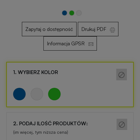
Otwieracze
Gadżety
reklamowe
dla
Zapytaj o dostępność
Drukuj PDF
dzieci
Informacja GPSR
Smycze
reklamowe
Gadżety
szkolne
1. WYBIERZ KOLOR
Maskotki
reklamowe
Gadżety
biurowe
Czapki
reklamowe
Gadżety
Wielkanocne
2. PODAJ ILOŚĆ PRODUKTÓW:
Gry
(im więcej, tym niższa cena)
i
Gadżety