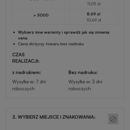
Przypinki
11,05 zł
reklamowe
8,69 zł
> 5000
Gadżety
10,69 zł
dla
Linijki
biegaczy
Wybierz inne warianty i sprawdź jak się zmienia
reklamowe
cena.
Cena dotyczy towaru bez nadruku
Gadżety
Latarki
CZAS
sportowe
REALIZACJI:
reklamowe
z nadrukiem:
Bez nadruku:
Gadżety
Antystresy
Wysyłka w: 7 dni
Wysyłka w: 3 dni
motoryzacyjne
reklamowe
roboczych
roboczych
Gadżety
Pendrive
do
reklamowy
domu
3. WYBIERZ MIEJSCE I ZNAKOWANIA:
Narzędzia