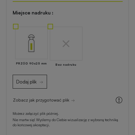
Akcesoria
reklamowe
kuchenne
Miejsce nadruku :
Zapalniczki
Artykuły
reklamowe
kosmetyczne
z
nadrukiem
Skrobaczki
reklamowe
PRZÓD 90x25 mm
Bez nadruku
do
Gadżety
szyb
dla
Dodaj plik
majsterkowiczów
Parasole
reklamowe
Zobacz jak przygotować plik
Gadżety
medyczne
Możesz załączyć plik później.
Długopisy
Nie martw się! Wyślemy do Ciebie wizualizację z wybraną techniką
reklamowe
do końcowej akceptacji.
Gadżety