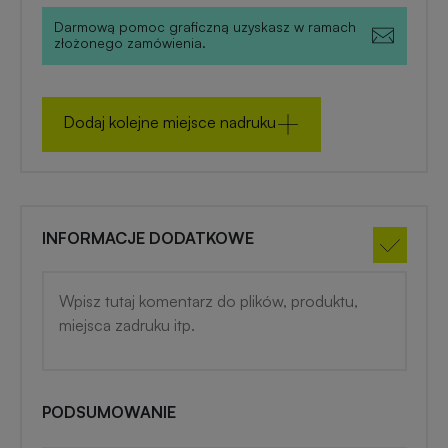
zimowe
Darmową pomoc graficzną uzyskasz w ramach
złożonego zamówienia.
Gadżety
na
lato
Dodaj kolejne miejsce nadruku
INFORMACJE DODATKOWE
PODSUMOWANIE