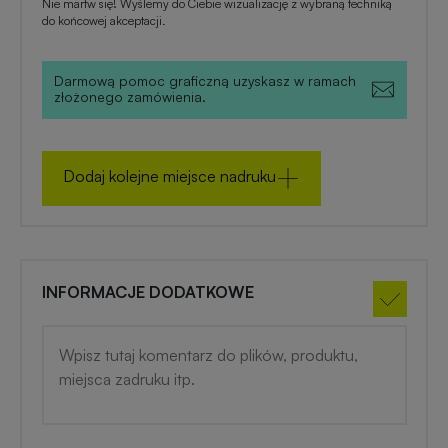
medyczne
Nie martw się! Wyślemy do Ciebie wizualizację z wybraną techniką
do końcowej akceptacji.
Gadżety
Darmową pomoc graficzną uzyskasz w ramach
zimowe
złożonego zamówienia.
Gadżety
na
Dodaj kolejne miejsce nadruku
lato
INFORMACJE DODATKOWE