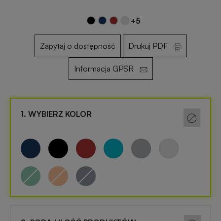
+5
Otwieracze
Gadżety
reklamowe
PREMIUM
Zapytaj o dostępność
Drukuj PDF
Informacja GPSR
Smycze
Gadżety
reklamowe
dla
dzieci
1. WYBIERZ KOLOR
Maskotki
reklamowe
Gadżety
szkolne
Czapki
reklamowe
Gadżety
biurowe
Gry
i
Gadżety