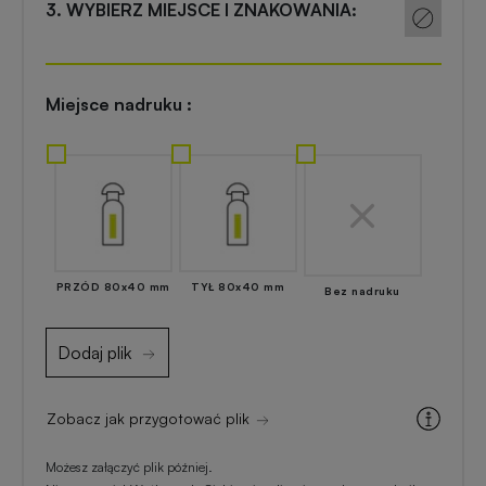
do
3. WYBIERZ MIEJSCE I ZNAKOWANIA:
reklamowe
domu
Zapalniczki
Akcesoria
Miejsce nadruku :
reklamowe
kuchenne
Skrobaczki
Artykuły
reklamowe
kosmetyczne
do
z
szyb
nadrukiem
PRZÓD 80x40 mm
TYŁ 80x40 mm
Bez nadruku
Parasole
Gadżety
Dodaj plik
reklamowe
dla
majsterkowiczów
Zobacz jak przygotować plik
Długopisy
reklamowe
Gadżety
Możesz załączyć plik później.