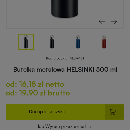
reklamowe
świąteczne
Odblaski
Gadżety
z
rowerowe
nadrukiem
Gadżety
Notesy
reklamowe
reklamowe
do
Kod produktu:
MO9431
ogrodu
Butelka metalowa HELSINKI 500 ml
Worki
od: 16,18 zł netto
i
Gadżety
plecaki
dla
od: 19,90 zł brutto
z
placówek
nadrukiem
budżetowych
Dodaj do koszyka
Breloki
Gadżety
lub Wyceń przez e-mail
reklamowe
ekologiczne