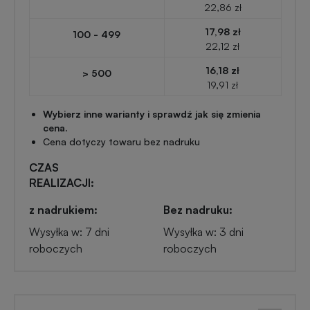
22,86 zł
Przypinki
reklamowe
Gadżety
17,98 zł
100 - 499
na
22,12 zł
konferencję
Linijki
16,18 zł
> 500
reklamowe
19,91 zł
Gadżety
Wybierz inne warianty i sprawdź jak się zmienia
dla
cena.
Latarki
biegaczy
Cena dotyczy towaru bez nadruku
reklamowe
CZAS
Gadżety
REALIZACJI:
Antystresy
sportowe
reklamowe
z nadrukiem:
Bez nadruku:
Wysyłka w: 7 dni
Wysyłka w: 3 dni
Gadżety
roboczych
roboczych
Pendrive
motoryzacyjne
reklamowy
Gadżety
Narzędzia