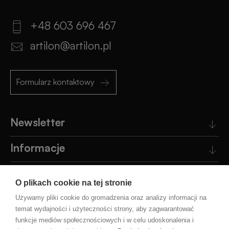
+48 603 696 467
artilon@artilon.pl
Formularz kontaktowy
Newsletter
Informacje
Obsługa klienta
O plikach cookie na tej stronie
Pomoc
Używamy pliki cookie do gromadzenia oraz analizy informacji na
temat wydajności i użyteczności strony, aby zagwarantować
funkcje mediów społecznościowych i w celu udoskonalenia i
Blog