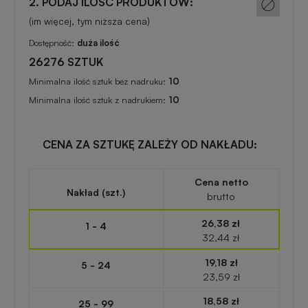
2. PODAJ ILOŚĆ PRODUKTÓW:
zabawki
Wielkanocne
z
(im więcej, tym niższa cena)
nadrukiem
Dostępność:
duża ilość
Gadżety
26276 SZTUK
turystyczne
Balony
Minimalna ilość sztuk bez nadruku:
10
reklamowe
Minimalna ilość sztuk z nadrukiem:
10
Elektronika
reklamowa
Portfele
CENA ZA SZTUKĘ ZALEŻY OD NAKŁADU:
reklamowe
Gadżety
survivalowe
Cena netto
Nakład (szt.)
brutto
Kredki
reklamowe
26,38 zł
Gadżety
1 - 4
32,44 zł
na
Miarki
event
19,18 zł
5 - 24
reklamowe
w
23,59 zł
plenerze
18,58 zł
25 - 99