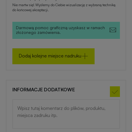
zimowe
Nie martw się! Wyślemy do Ciebie wizualizację z wybraną techniką
do końcowej akceptacji.
Gadżety
na
Darmową pomoc graficzną uzyskasz w ramach
złożonego zamówienia.
lato
Dodaj kolejne miejsce nadruku
INFORMACJE DODATKOWE