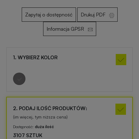
Zapytaj o dostępność
Drukuj PDF
Otwieracze
Gadżety
reklamowe
dla
Informacja GPSR
dzieci
Smycze
reklamowe
Gadżety
1. WYBIERZ KOLOR
szkolne
Maskotki
reklamowe
Gadżety
biurowe
Czapki
reklamowe
Gadżety
2. PODAJ ILOŚĆ PRODUKTÓW:
Wielkanocne
(im więcej, tym niższa cena)
Gry
Dostępność:
duża ilość
i
Gadżety
3107 SZTUK