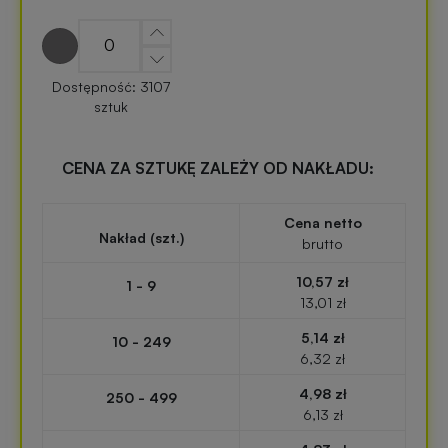
zabawki
turystyczne
z
nadrukiem
Elektronika
Dostępność: 3107
reklamowa
sztuk
Balony
reklamowe
Gadżety
CENA ZA SZTUKĘ ZALEŻY OD NAKŁADU:
survivalowe
Portfele
Cena netto
reklamowe
Nakład (szt.)
Gadżety
brutto
na
10,57 zł
1 - 9
Kredki
event
13,01 zł
reklamowe
w
plenerze
5,14 zł
10 - 249
6,32 zł
Miarki
4,98 zł
reklamowe
Gadżety
250 - 499
6,13 zł
na
konferencję