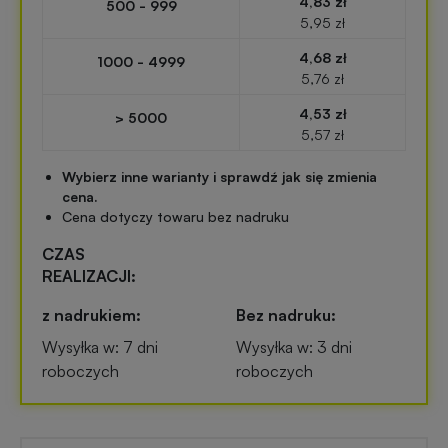
4,83 zł
500 - 999
Przypinki
5,95 zł
reklamowe
4,68 zł
Gadżety
1000 - 4999
5,76 zł
dla
Linijki
biegaczy
4,53 zł
> 5000
reklamowe
5,57 zł
Gadżety
Wybierz inne warianty i sprawdź jak się zmienia
Latarki
sportowe
cena.
reklamowe
Cena dotyczy towaru bez nadruku
CZAS
Gadżety
Antystresy
REALIZACJI:
motoryzacyjne
reklamowe
z nadrukiem:
Bez nadruku:
Gadżety
Wysyłka w: 7 dni
Wysyłka w: 3 dni
Pendrive
do
roboczych
roboczych
reklamowy
domu
Narzędzia