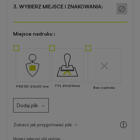
Akcesoria
3. WYBIERZ MIEJSCE I ZNAKOWANIA:
reklamowe
kuchenne
Zapalniczki
Artykuły
Miejsce nadruku :
reklamowe
kosmetyczne
z
nadrukiem
Skrobaczki
reklamowe
do
Gadżety
szyb
dla
majsterkowiczów
TYŁ 20x20mm
PRZÓD 20x20 mm
Bez nadruku
Parasole
reklamowe
Dodaj plik
Gadżety
medyczne
Długopisy
Zobacz jak przygotować plik
reklamowe
Gadżety
Możesz załączyć plik później.