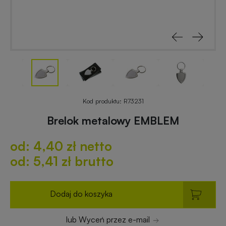
reklamowe
rowerowe
Odblaski
Gadżety
z
reklamowe
nadrukiem
do
ogrodu
Notesy
reklamowe
Gadżety
Kod produktu:
R73231
dla
Brelok metalowy EMBLEM
placówek
Worki
budżetowych
od: 4,40 zł netto
i
plecaki
od: 5,41 zł brutto
z
Gadżety
nadrukiem
ekologiczne
Dodaj do koszyka
Breloki
Gadżety
lub Wyceń przez e-mail
reklamowe
PREMIUM