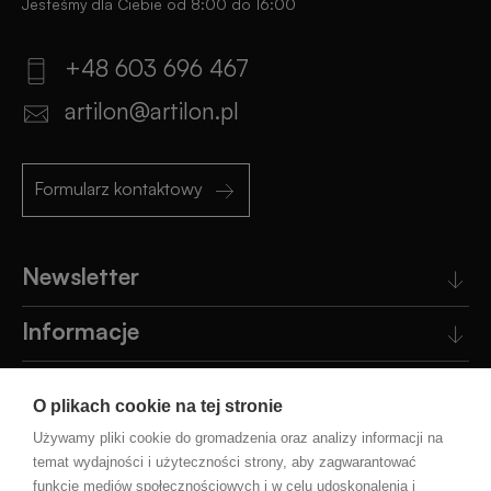
Jesteśmy dla Ciebie od 8:00 do 16:00
+48 603 696 467
artilon@artilon.pl
Formularz kontaktowy
Newsletter
Informacje
Obsługa klienta
O plikach cookie na tej stronie
Pomoc
Używamy pliki cookie do gromadzenia oraz analizy informacji na
temat wydajności i użyteczności strony, aby zagwarantować
funkcje mediów społecznościowych i w celu udoskonalenia i