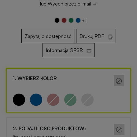
lub Wyceń przez e-mail
Otwieracze
Gadżety
+1
reklamowe
dla
dzieci
Zapytaj o dostępność
Drukuj PDF
Smycze
Informacja GPSR
reklamowe
Gadżety
szkolne
Maskotki
reklamowe
Gadżety
1. WYBIERZ KOLOR
biurowe
Czapki
reklamowe
Gadżety
Wielkanocne
Gry
2. PODAJ ILOŚĆ PRODUKTÓW:
i
Gadżety
(im więcej, tym niższa cena)