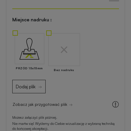
Akcesoria
reklamowe
kuchenne
Miejsce nadruku :
Zapalniczki
Artykuły
reklamowe
kosmetyczne
z
nadrukiem
Skrobaczki
reklamowe
do
Gadżety
PRZÓD 15x15mm
szyb
Bez nadruku
dla
majsterkowiczów
Dodaj plik
Parasole
reklamowe
Gadżety
Zobacz jak przygotować plik
medyczne
Długopisy
Możesz załączyć plik później.
reklamowe
Nie martw się! Wyślemy do Ciebie wizualizację z wybraną techniką
Gadżety
do końcowej akceptacji.