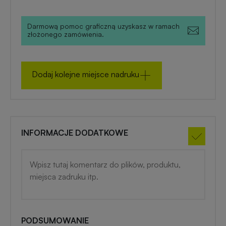
zimowe
Darmową pomoc graficzną uzyskasz w ramach
Gadżety
złożonego zamówienia.
na
lato
Dodaj kolejne miejsce nadruku
INFORMACJE DODATKOWE
PODSUMOWANIE