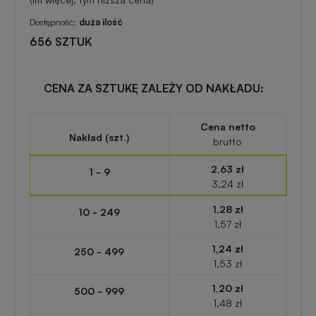
zabawki
turystyczne
z
Dostępność:
duża ilość
nadrukiem
656 SZTUK
Elektronika
reklamowa
Balony
CENA ZA SZTUKĘ ZALEŻY OD NAKŁADU:
reklamowe
Gadżety
survivalowe
Cena netto
Nakład (szt.)
Portfele
brutto
reklamowe
Gadżety
2,63 zł
1 - 9
3,24 zł
na
Kredki
event
1,28 zł
10 - 249
reklamowe
w
1,57 zł
plenerze
1,24 zł
250 - 499
Miarki
1,53 zł
reklamowe
Gadżety
1,20 zł
500 - 999
na
1,48 zł
konferencję