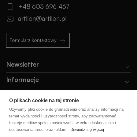
+48 603 696 467
artilon@artilon.pl
Formularz kontaktowy
Newsletter
Informacje
Obsługa klienta
O plikach cookie na tej stronie
Pomoc
Używamy pliki cookie do gromadzenia oraz analizy informacji na
temat wydajności i użyteczności strony, aby zagwarantować
funkcje mediów społecznościowych i w celu udoskonalenia i
Blog
dostosowania treści oraz reklam.
Dowiedz się więcej