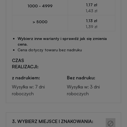
Przypinki
1,17 zł
1000 - 4999
reklamowe
1,43 zł
Gadżety
1,13 zł
> 5000
dla
1,39 zł
Linijki
biegaczy
reklamowe
Wybierz inne warianty i sprawdź jak się zmienia
cena.
Gadżety
Cena dotyczy towaru bez nadruku
Latarki
sportowe
reklamowe
CZAS
REALIZACJI:
Gadżety
Antystresy
z nadrukiem:
Bez nadruku:
motoryzacyjne
reklamowe
Wysyłka w: 7 dni
Wysyłka w: 3 dni
roboczych
roboczych
Gadżety
Pendrive
do
reklamowy
domu
3. WYBIERZ MIEJSCE I ZNAKOWANIA:
Narzędzia