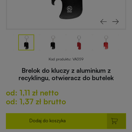
reklamowe
rowerowe
Odblaski
Gadżety
z
reklamowe
nadrukiem
do
ogrodu
Notesy
reklamowe
Gadżety
Kod produktu:
VA359
dla
Brelok do kluczy z aluminium z
placówek
recyklingu, otwieracz do butelek
Worki
budżetowych
i
od: 1,11 zł netto
plecaki
z
Gadżety
od: 1,37 zł brutto
nadrukiem
ekologiczne
Dodaj do koszyka
Breloki
Gadżety
reklamowe
PREMIUM