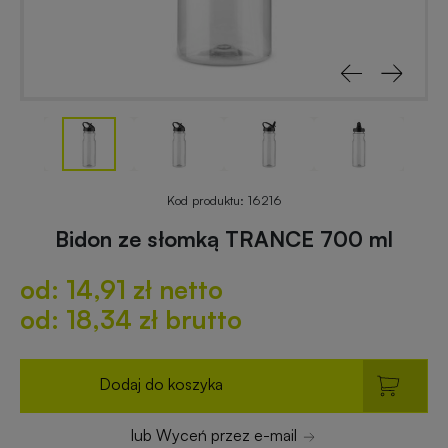
reklamowe
rowerowe
Odblaski
Gadżety
z
reklamowe
nadrukiem
do
ogrodu
Notesy
reklamowe
Gadżety
Kod produktu:
16216
dla
Bidon ze słomką TRANCE 700 ml
placówek
Worki
budżetowych
od: 14,91 zł netto
i
plecaki
od: 18,34 zł brutto
z
Gadżety
nadrukiem
ekologiczne
Dodaj do koszyka
Breloki
Gadżety
lub Wyceń przez e-mail
reklamowe
PREMIUM