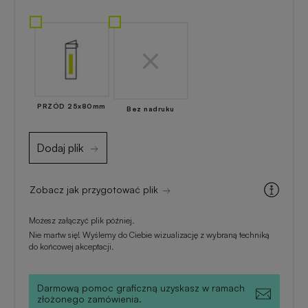
Akcesoria
reklamowe
kuchenne
Zapalniczki
Artykuły
reklamowe
kosmetyczne
z
PRZÓD 25x80mm
Bez nadruku
nadrukiem
Skrobaczki
reklamowe
Dodaj plik
do
Gadżety
szyb
dla
majsterkowiczów
Zobacz jak przygotować plik
Parasole
Możesz załączyć plik później.
reklamowe
Gadżety
Nie martw się! Wyślemy do Ciebie wizualizację z wybraną techniką
do końcowej akceptacji.
medyczne
Długopisy
reklamowe
Darmową pomoc graficzną uzyskasz w ramach
Gadżety
złożonego zamówienia.