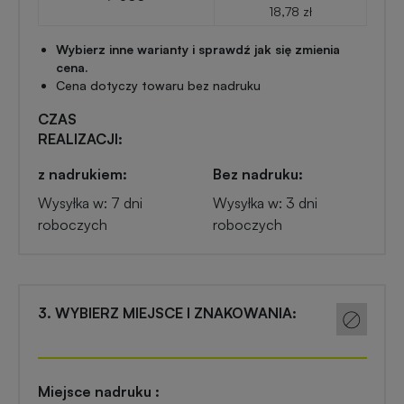
Przypinki
18,78 zł
reklamowe
Wybierz inne warianty i sprawdź jak się zmienia
Gadżety
cena.
dla
Cena dotyczy towaru bez nadruku
Linijki
biegaczy
reklamowe
CZAS
REALIZACJI:
Gadżety
Latarki
z nadrukiem:
Bez nadruku:
sportowe
reklamowe
Wysyłka w: 7 dni
Wysyłka w: 3 dni
roboczych
roboczych
Gadżety
Antystresy
motoryzacyjne
reklamowe
Gadżety
3. WYBIERZ MIEJSCE I ZNAKOWANIA:
Pendrive
do
reklamowy
domu
Miejsce nadruku :
Narzędzia