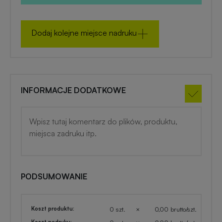
zimowe
Gadżety
Dodaj kolejne miejsce nadruku
na
lato
INFORMACJE DODATKOWE
PODSUMOWANIE
Koszt produktu:
0 szt.
×
0,00 brutto/szt.
Koszt nadruku: