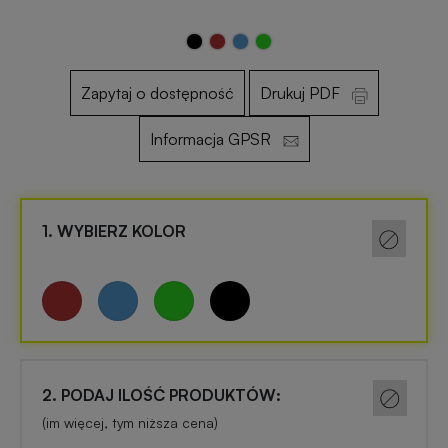
Otwieracze
Gadżety
reklamowe
dla
Zapytaj o dostępność
Drukuj PDF
dzieci
Informacja GPSR
Smycze
reklamowe
Gadżety
szkolne
1. WYBIERZ KOLOR
Maskotki
reklamowe
Gadżety
biurowe
Czapki
reklamowe
Gadżety
Wielkanocne
2. PODAJ ILOŚĆ PRODUKTÓW:
Gry
(im więcej, tym niższa cena)
i
Gadżety