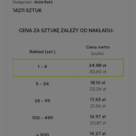
zabawki
turystyczne
Dostępność:
duża ilość
z
14211 SZTUK
nadrukiem
Elektronika
reklamowa
CENA ZA SZTUKĘ ZALEŻY OD NAKŁADU:
Balony
reklamowe
Gadżety
Cena netto
Nakład (szt.)
brutto
survivalowe
Portfele
24,88 zł
1 - 4
reklamowe
30,60 zł
Gadżety
na
18,10 zł
5 - 24
Kredki
event
22,26 zł
reklamowe
w
17,53 zł
25 - 99
plenerze
21,56 zł
Miarki
16,97 zł
100 - 499
reklamowe
Gadżety
20,87 zł
na
15,27 zł
> 500
konferencję