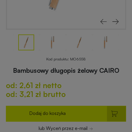
reklamowe
rowerowe
Odblaski
Gadżety
z
reklamowe
nadrukiem
do
ogrodu
Notesy
reklamowe
Gadżety
Kod produktu:
MO6558
dla
Bambusowy długopis żelowy CAIRO
placówek
Worki
budżetowych
od: 2,61 zł netto
i
plecaki
od: 3,21 zł brutto
z
Gadżety
nadrukiem
ekologiczne
Dodaj do koszyka
Breloki
Gadżety
lub Wyceń przez e-mail
reklamowe
PREMIUM