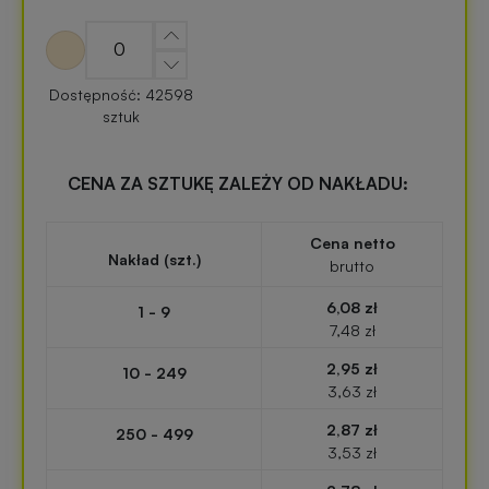
zabawki
turystyczne
z
nadrukiem
Elektronika
Dostępność: 42598
reklamowa
sztuk
Balony
reklamowe
Gadżety
CENA ZA SZTUKĘ ZALEŻY OD NAKŁADU:
survivalowe
Portfele
Cena netto
reklamowe
Nakład (szt.)
Gadżety
brutto
na
6,08 zł
1 - 9
Kredki
event
7,48 zł
reklamowe
w
plenerze
2,95 zł
10 - 249
3,63 zł
Miarki
2,87 zł
reklamowe
Gadżety
250 - 499
3,53 zł
na
konferencję