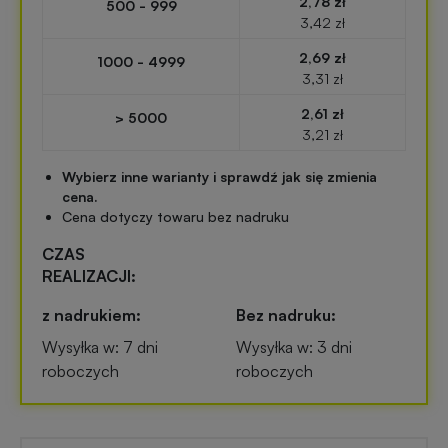
2,78 zł
500 - 999
Przypinki
3,42 zł
reklamowe
2,69 zł
Gadżety
1000 - 4999
3,31 zł
dla
Linijki
biegaczy
2,61 zł
> 5000
reklamowe
3,21 zł
Gadżety
Wybierz inne warianty i sprawdź jak się zmienia
Latarki
sportowe
cena.
reklamowe
Cena dotyczy towaru bez nadruku
CZAS
Gadżety
Antystresy
REALIZACJI:
motoryzacyjne
reklamowe
z nadrukiem:
Bez nadruku:
Gadżety
Wysyłka w: 7 dni
Wysyłka w: 3 dni
Pendrive
do
roboczych
roboczych
reklamowy
domu
Narzędzia