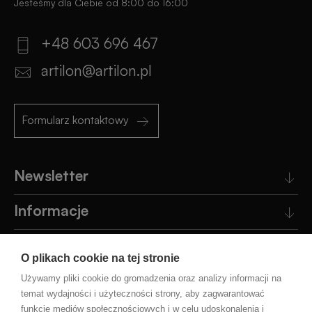
Jesteśmy dla Ciebie od 8:00 do 16:00
+48 603 696 467
artilon@artilon.pl
Formularz kontaktowy
Newsletter
Informacje
Obsługa klienta
O plikach cookie na tej stronie
Pomoc
Używamy pliki cookie do gromadzenia oraz analizy informacji na
temat wydajności i użyteczności strony, aby zagwarantować
funkcje mediów społecznościowych i w celu udoskonalenia i