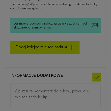
zimowe
Nie martw się! Wyślemy do Ciebie wizualizację z wybraną techniką
do końcowej akceptacji.
Gadżety
na
Darmową pomoc graficzną uzyskasz w ramach
złożonego zamówienia.
lato
Dodaj kolejne miejsce nadruku
INFORMACJE DODATKOWE