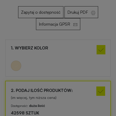
Zapytaj o dostępność
Drukuj PDF
Otwieracze
Gadżety
reklamowe
dla
Informacja GPSR
dzieci
Smycze
reklamowe
Gadżety
1. WYBIERZ KOLOR
szkolne
Maskotki
reklamowe
Gadżety
biurowe
Czapki
reklamowe
Gadżety
2. PODAJ ILOŚĆ PRODUKTÓW:
Wielkanocne
(im więcej, tym niższa cena)
Gry
Dostępność:
duża ilość
i
Gadżety
42598 SZTUK