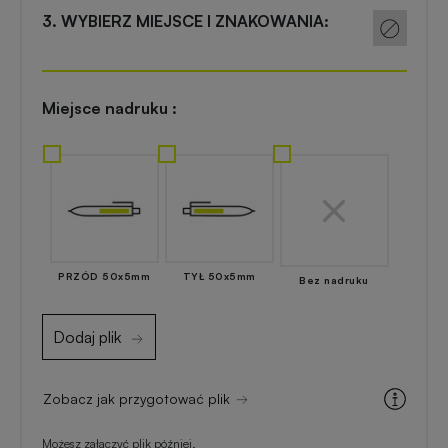
Akcesoria
3. WYBIERZ MIEJSCE I ZNAKOWANIA:
reklamowe
kuchenne
Zapalniczki
Artykuły
Miejsce nadruku :
reklamowe
kosmetyczne
z
nadrukiem
Skrobaczki
reklamowe
do
Gadżety
szyb
dla
majsterkowiczów
PRZÓD 50x5mm
TYŁ 50x5mm
Bez nadruku
Parasole
reklamowe
Dodaj plik
Gadżety
medyczne
Długopisy
Zobacz jak przygotować plik
reklamowe
Gadżety
Możesz załączyć plik później.