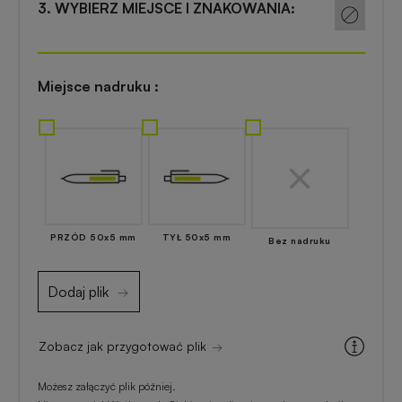
Akcesoria
3. WYBIERZ MIEJSCE I ZNAKOWANIA:
reklamowe
kuchenne
Zapalniczki
Artykuły
Miejsce nadruku :
reklamowe
kosmetyczne
z
nadrukiem
Skrobaczki
reklamowe
do
Gadżety
szyb
dla
PRZÓD 50x5 mm
TYŁ 50x5 mm
Bez nadruku
majsterkowiczów
Parasole
Dodaj plik
reklamowe
Gadżety
medyczne
Zobacz jak przygotować plik
Długopisy
reklamowe
Gadżety
Możesz załączyć plik później.