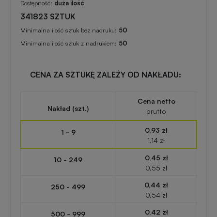
zabawki
turystyczne
Dostępność:
duża ilość
z
341823 SZTUK
nadrukiem
Minimalna ilość sztuk bez nadruku:
50
Elektronika
Minimalna ilość sztuk z nadrukiem:
50
reklamowa
Balony
reklamowe
Gadżety
CENA ZA SZTUKĘ ZALEŻY OD NAKŁADU:
survivalowe
Portfele
Cena netto
Nakład (szt.)
reklamowe
brutto
Gadżety
na
0,93 zł
1 - 9
Kredki
event
1,14 zł
reklamowe
w
0,45 zł
10 - 249
plenerze
0,55 zł
Miarki
0,44 zł
250 - 499
reklamowe
Gadżety
0,54 zł
na
0,42 zł
500 - 999
konferencję