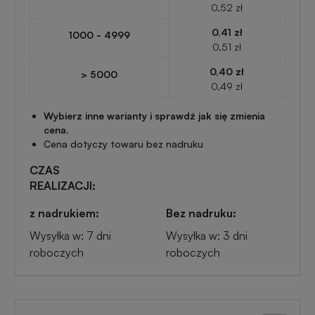
0,52 zł
Przypinki
reklamowe
0,41 zł
1000 - 4999
Gadżety
0,51 zł
dla
Linijki
0,40 zł
> 5000
biegaczy
reklamowe
0,49 zł
Wybierz inne warianty i sprawdź jak się zmienia
Gadżety
cena.
Latarki
sportowe
Cena dotyczy towaru bez nadruku
reklamowe
CZAS
Gadżety
REALIZACJI:
Antystresy
motoryzacyjne
reklamowe
z nadrukiem:
Bez nadruku:
Wysyłka w: 7 dni
Wysyłka w: 3 dni
Gadżety
roboczych
roboczych
Pendrive
do
reklamowy
domu
Narzędzia