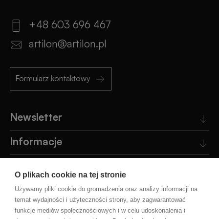
+48 603 696 467
artilon@artilon.pl
Formularz kontaktowy
Newsletter
Informacje
Obsługa klienta
O plikach cookie na tej stronie
Pomoc
Używamy pliki cookie do gromadzenia oraz analizy informacji na
temat wydajności i użyteczności strony, aby zagwarantować
funkcje mediów społecznościowych i w celu udoskonalenia i
Blog