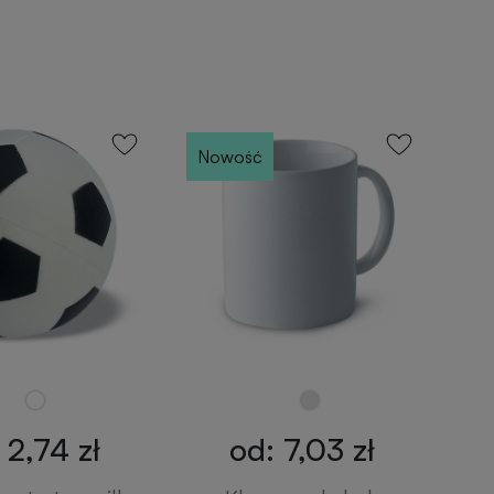
Nowość
 2,74 zł
od: 7,03 zł