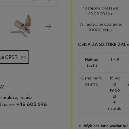
Następna dostawa:
29.09.2026 r.
W następnej dostawie:
Next
10000 sztuk
CENA ZA SZTUKĘ ZAL
cja GPSR
Nakład
1 - 9
(szt.)
Cena netto
15,98
brutto
zł
A?
19,66
zł
rmularz,
napisz
+
d numer
+48 603 696
nadruk
Wybierz inne warianty i