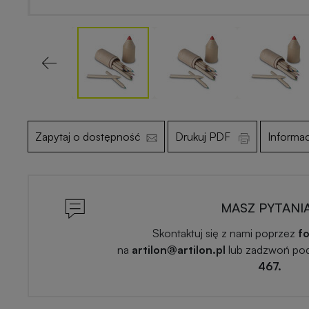
Previous
Zapytaj o dostępność
Drukuj PDF
Informa
MASZ PYTANI
Skontaktuj się z nami poprzez
fo
na
artilon@artilon.pl
lub zadzwoń po
467.