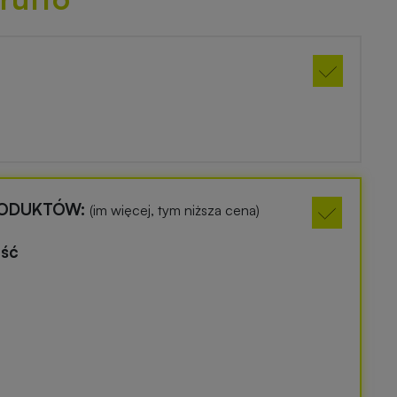
RODUKTÓW:
(im więcej, tym niższa cena)
ość