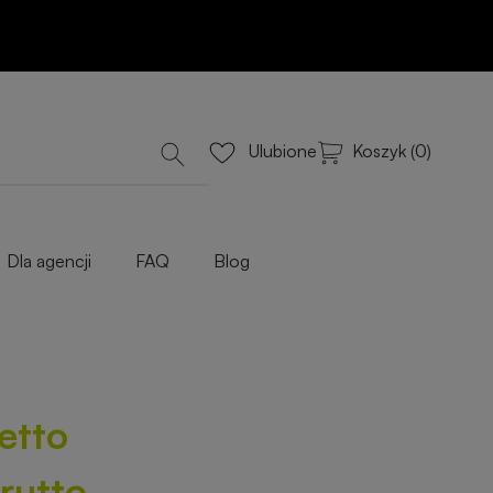
Dodaj do koszyka
lub Wyceń przez e-mail
iowe
Koszyk (0)
Ulubione
Dla agencji
FAQ
Blog
netto
brutto