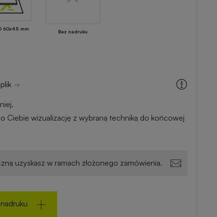
D 60x45 mm
Bez nadruku
plik
iej.
o Ciebie wizualizację z wybraną techniką do końcowej
zną uzyskasz w ramach złożonego zamówienia.
 nadruku