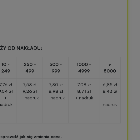
EŻY OD NAKŁADU:
10 -
250 -
500 -
1000 -
>
249
499
999
4999
5000
7,76 zł
7,53 zł
7,30 zł
7,08 zł
6,85 zł
9,54 zł
9,26 zł
8,98 zł
8,71 zł
8,43 zł
+
+ nadruk
+ nadruk
+ nadruk
+
nadruk
nadruk
 sprawdź jak się zmienia cena.