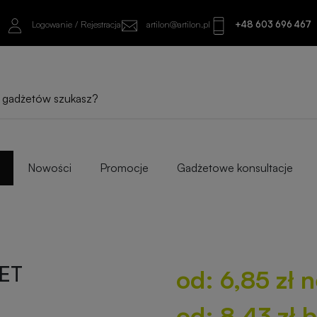
Logowanie / Rejestracja
artilon@artilon.pl
+48 603 696 467
od: 6,85 zł netto
od: 8,43 zł brutto
Sprawdź najlepsze warianty i progi ilośc
Nowości
Promocje
Gadżetowe konsultacje
RET
od: 6,85 zł 
od: 8,43 zł 