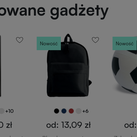
powane gadżety
Nowość
Nowość
+10
+6
0 zł
od: 13,09 zł
od: