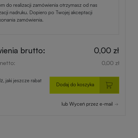
em do realizacji zamówienia otrzymasz od nas
zacji nadruku. Dopiero po Twojej akceptacji
konania zamówienia.
enia brutto:
0,00 zł
netto:
0,00 zł
, jaki jeszcze rabat
Dodaj do koszyka
lub Wyceń przez e-mail