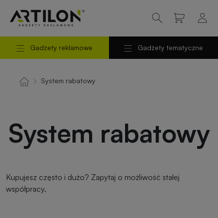
Gadżety reklamowe
Gadżety tematyczne
Powrót
Powrót
do
do
Odzież
Odzież
reklamowa
robocza
System rabatowy
menu
menu
Torby
Gadżety
System rabatowy
reklamowe
na
prezent
Długopisy
i
Gadżety
Kupujesz często i dużo? Zapytaj o możliwość stałej
piśmiennicze
świąteczne
współpracy,
Kubki
Gadżety