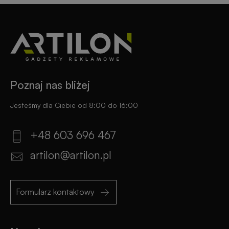
reklamowe
rowerowe
Odblaski
Gadżety
z
reklamowe
nadrukiem
do
ogrodu
Poznaj nas bliżej
Notesy
reklamowe
Gadżety
Jesteśmy dla Ciebie od 8:00 do 16:00
dla
placówek
+48 603 696 467
Worki
budżetowych
i
artilon@artilon.pl
plecaki
z
Gadżety
nadrukiem
ekologiczne
Formularz kontaktowy
Breloki
Gadżety
reklamowe
PREMIUM