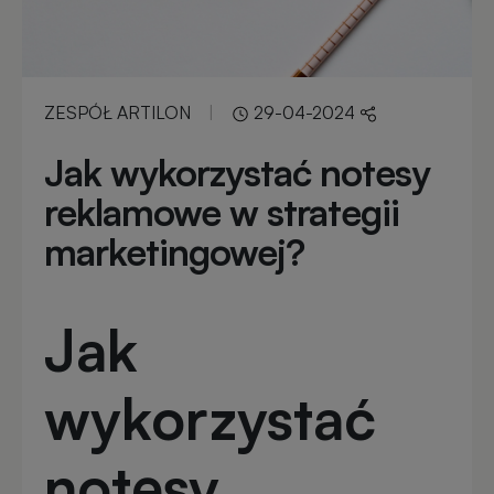
reklamowe
rowerowe
Odblaski
Gadżety
z
reklamowe
ZESPÓŁ ARTILON
|
29-04-2024
nadrukiem
do
ogrodu
Jak wykorzystać notesy
Notesy
reklamowe w strategii
reklamowe
Gadżety
marketingowej?
dla
placówek
Worki
budżetowych
i
Jak
plecaki
z
Gadżety
wykorzystać
nadrukiem
ekologiczne
notesy
Breloki
Gadżety
reklamowe
PREMIUM