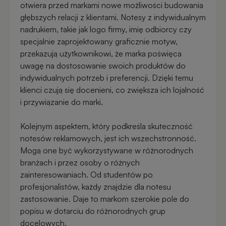
Akcesoria
otwiera przed markami nowe możliwości budowania
reklamowe
kuchenne
głębszych relacji z klientami. Notesy z indywidualnym
nadrukiem, takie jak logo firmy, imię odbiorcy czy
specjalnie zaprojektowany graficznie motyw,
Zapalniczki
Artykuły
przekazują użytkownikowi, że marka poświęca
reklamowe
kosmetyczne
uwagę na dostosowanie swoich produktów do
z
indywidualnych potrzeb i preferencji. Dzięki temu
nadrukiem
Skrobaczki
klienci czują się docenieni, co zwiększa ich lojalność
reklamowe
i przywiązanie do marki.
do
Gadżety
szyb
Kolejnym aspektem, który podkreśla skuteczność
dla
notesów reklamowych, jest ich wszechstronność.
majsterkowiczów
Mogą one być wykorzystywane w różnorodnych
Parasole
branżach i przez osoby o różnych
reklamowe
Gadżety
zainteresowaniach. Od studentów po
medyczne
profesjonalistów, każdy znajdzie dla notesu
Długopisy
zastosowanie. Daje to markom szerokie pole do
reklamowe
popisu w dotarciu do różnorodnych grup
Gadżety
docelowych.