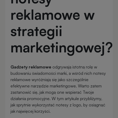
reklamowe w
Otwieracze
Gadżety
reklamowe
dla
strategii
dzieci
Smycze
marketingowej?
reklamowe
Gadżety
szkolne
Maskotki
Gadżety reklamowe
odgrywają istotną rolę w
reklamowe
Gadżety
budowaniu świadomości marki, a wśród nich notesy
biurowe
reklamowe wyróżniają się jako szczególnie
Czapki
efektywne narzędzie marketingowe. Warto zatem
reklamowe
Gadżety
zastanowić się, jak mogą one wspierać Twoje
Wielkanocne
działania promocyjne. W tym artykule przybliżymy,
jak sprytnie wykorzystać notesy z logo, by osiągnąć
Gry
jak najwięcej korzyści.
i
Gadżety