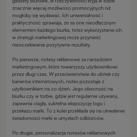
gadżety biurowe, w rzeczywistości kryją w sobie
Przypinki
znacznie więcej możliwości promocyjnych niż
reklamowe
mogłoby się wydawać. Ich uniwersalność i
Gadżety
praktyczność sprawiają, że są one nieodłącznym
dla
elementem każdego biurka, toteż wykorzystanie ich
Linijki
biegaczy
w strategii marketingowej może przynieść
reklamowe
nieoczekiwanie pozytywne rezultaty.
Gadżety
Latarki
Po pierwsze, notesy reklamowe są narzędziem
sportowe
reklamowe
marketingowym, które towarzyszy użytkownikowi
przez długi czas. W przeciwieństwie do ulotek czy
Gadżety
banerów internetowych, notes pozostaje z
Antystresy
motoryzacyjne
użytkownikiem na co dzień. Jego obecność na
reklamowe
biurku czy w torbie, gdzie jest regularnie używany,
zapewnia ciągłą, subtelną ekspozycję logo i
Gadżety
Pendrive
przekazu marki. To z kolei przekłada się na utrwalenie
do
reklamowy
świadomości marki w umysłach odbiorców.
domu
Po drugie, personalizacja notesów reklamowych
Narzędzia