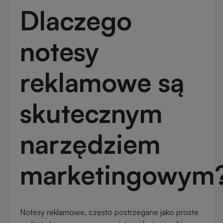
zabawki
turystyczne
Dlaczego
z
nadrukiem
Elektronika
notesy
reklamowa
Balony
reklamowe
reklamowe są
Gadżety
survivalowe
Portfele
skutecznym
reklamowe
Gadżety
na
narzędziem
Kredki
event
reklamowe
w
marketingowym
plenerze
Miarki
reklamowe
Gadżety
na
Notesy reklamowe, często postrzegane jako proste
konferencję