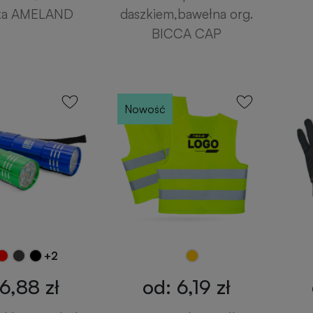
ka AMELAND
daszkiem,bawełna org.
BICCA CAP
Nowość
+2
6,88 zł
od: 6,19 zł