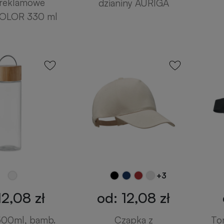
 reklamowe
dzianiny AURIGA
OLOR 330 ml
+3
12,08 zł
od: 12,08 zł
500ml, bamb.
Czapka z
To