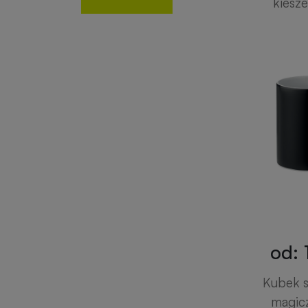
kiesz
od: 
Kubek s
magic