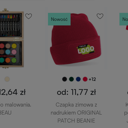
Nowość
No
+12
12,64 zł
od: 11,77 zł
o malowania.
Czapka zimowa z
K
BEAU
nadrukiem ORIGINAL
p
PATCH BEANIE