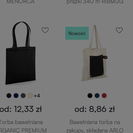
MENORCA
prążki 340 m RIBMUG
Nowość
+4
od: 12,33 zł
od: 8,86 zł
Torba bawełniana
Bawełniana torba na
RGANIC PREMIUM
zakupy, składana ARLO