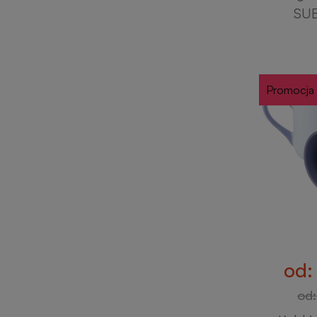
SU
Promocja
od: 
od: