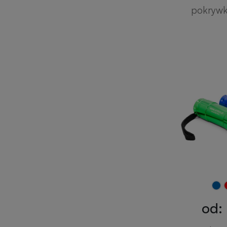
pokryw
od: 