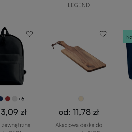
LEGEND
No
+6
13,09 zł
od: 11,78 zł
z zewnętrzną
Akacjowa deska do