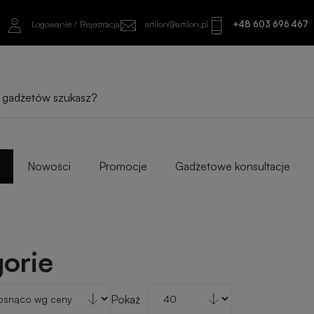
Logowanie / Rejestracja
artilon@artilon.pl
+48 603 696 467
Nowości
Promocje
Gadżetowe konsultacje
orie
Pokaż