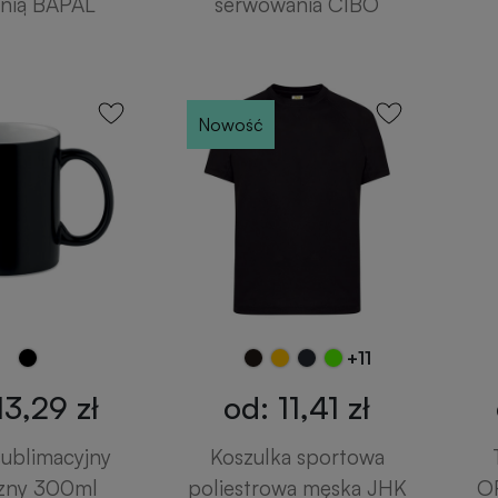
enią BAPAL
serwowania CIBO
Nowość
+11
13,29 zł
od: 11,41 zł
ublimacyjny
Koszulka sportowa
zny 300ml
poliestrowa męska JHK
O