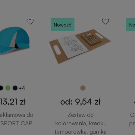
Nowość
No
+4
13,21 zł
od: 9,54 zł
reklamowa do
Zestaw do
C
a SPORT CAP
kolorowania, kredki,
pr
temperówka, gumka