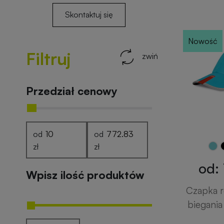
Skontaktuj się
Nowość
Filtruj
zwiń
Przedział cenowy
od
od
zł
zł
od: 
Wpisz ilość produktów
Czapka 
biegani